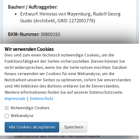
Bauherr / Auftraggeber:
Entwurf: Heinsius von Mayenburg, Rudolf Georg
Guido (Architekt, GND: 1272001776)
BKM-Nummer:
30800192
Wir verwenden Cookies
Mehrfamilienwohnhaus der
Dies sind zum einen technisch notwendige Cookies, um die
Bergarbeitersiedlung Heye III, Bahnhofstraße
Funktionsfähigkeit der Seiten sicherzustellen. Diesen können Sie
32
nicht widersprechen, wenn Sie die Seite nutzen möchten. Darüber
hinaus verwenden wir Cookies für eine Webanalyse, um die
Schlagwörter
Nutzbarkeit unserer Seiten zu optimieren, sofern Sie einverstanden
Werkssiedlung
Arbeiterwohnhaus
sind. Mit Anklicken des Buttons erklären Sie Ihr Einverständnis.
Ort
Weitere Informationen finden Sie auf unserer Datenschutzseite.
Wiednitz
Impressum
|
Datenschutz
Fachsicht(en)
Notwendige Cookies
Denkmalpflege
Erfassungsmaßstab
Webanalyse
Keine Angabe
Erfassungsmethode
Übernahme aus externer Fachdatenbank