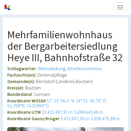
Togg
navig
Mehrfamilienwohnhaus
der Bergarbeitersiedlung
Heye III, Bahnhofstraße 32
Schlagwörter:
Werkssiedlung
Arbeiterwohnhaus
Fachsicht(en):
Denkmalpflege
Gemeinde(n):
Bernsdorf (Landkreis Bautzen)
Kreis(e):
Bautzen
Bundesland:
Sachsen
Koordinate WGS84
51° 23′ 56,4″ N: 14° 01′ 46,78″ O
51,399°N: 14,02966°O
Koordinate UTM
33.432.497,97 m: 5.694.643,46 m
Koordinate Gauss/Krüger
5.432.607,00 m: 5.696.476,89 m