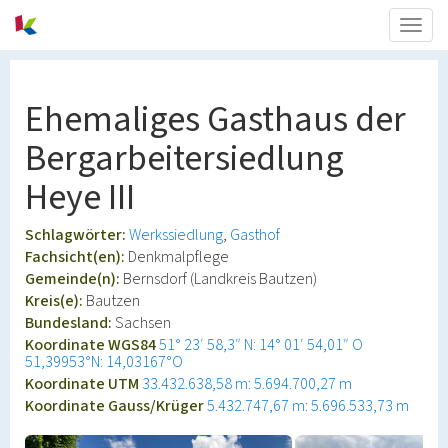
Togg
navig
Ehemaliges Gasthaus der
Bergarbeitersiedlung
Heye III
Schlagwörter:
Werkssiedlung
Gasthof
Fachsicht(en):
Denkmalpflege
Gemeinde(n):
Bernsdorf (Landkreis Bautzen)
Kreis(e):
Bautzen
Bundesland:
Sachsen
Koordinate WGS84
51° 23′ 58,3″ N: 14° 01′ 54,01″ O
51,39953°N: 14,03167°O
Koordinate UTM
33.432.638,58 m: 5.694.700,27 m
Koordinate Gauss/Krüger
5.432.747,67 m: 5.696.533,73 m