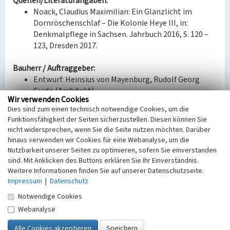
Quellen/Literaturangaben:
Noack, Claudius Maximilian: Ein Glanzlicht im
Dornröschenschlaf – Die Kolonie Heye III, in:
Denkmalpflege in Sachsen. Jahrbuch 2016, S. 120 –
123, Dresden 2017.
Bauherr / Auftraggeber:
Entwurf: Heinsius von Mayenburg, Rudolf Georg
Guido (Architekt)
Wir verwenden Cookies
Dies sind zum einen technisch notwendige Cookies, um die
BKM-Nummer:
30800165
Funktionsfähigkeit der Seiten sicherzustellen. Diesen können Sie
nicht widersprechen, wenn Sie die Seite nutzen möchten. Darüber
hinaus verwenden wir Cookies für eine Webanalyse, um die
Ehemaliges Gasthaus der Bergarbeitersiedlung
Nutzbarkeit unserer Seiten zu optimieren, sofern Sie einverstanden
Heye III
sind. Mit Anklicken des Buttons erklären Sie Ihr Einverständnis.
Schlagwörter
Weitere Informationen finden Sie auf unserer Datenschutzseite.
Werkssiedlung
Gasthof
Impressum
|
Datenschutz
Ort
Notwendige Cookies
Wiednitz
Webanalyse
Fachsicht(en)
Denkmalpflege