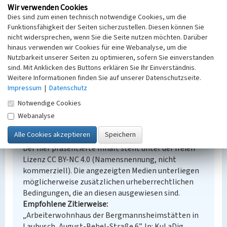
Wir verwenden Cookies
Laubusch
Dies sind zum einen technisch notwendige Cookies, um die
Fachsicht(en)
Funktionsfähigkeit der Seiten sicherzustellen. Diesen können Sie
Denkmalpflege
nicht widersprechen, wenn Sie die Seite nutzen möchten. Darüber
Erfassungsmaßstab
hinaus verwenden wir Cookies für eine Webanalyse, um die
Keine Angabe
Nutzbarkeit unserer Seiten zu optimieren, sofern Sie einverstanden
Erfassungsmethode
sind. Mit Anklicken des Buttons erklären Sie Ihr Einverständnis.
Übernahme aus externer Fachdatenbank
Weitere Informationen finden Sie auf unserer Datenschutzseite.
Impressum
|
Datenschutz
Notwendige Cookies
Webanalyse
Empfohlene Zitierweise
Urheberrechtlicher Hinweis
Der hier präsentierte Inhalt steht unter der freien
Lizenz CC BY-NC 4.0 (Namensnennung, nicht
kommerziell). Die angezeigten Medien unterliegen
möglicherweise zusätzlichen urheberrechtlichen
Bedingungen, die an diesen ausgewiesen sind.
Empfohlene Zitierweise
„Arbeiterwohnhaus der Bergmannsheimstätten in
Laubusch, August-Bebel-Straße 6”. In: KuLaDig,