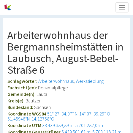
Togg
navig
Arbeiterwohnhaus der
Bergmannsheimstätten in
Laubusch, August-Bebel-
Straße 6
Schlagwörter:
Arbeiterwohnhaus
Werkssiedlung
Fachsicht(en):
Denkmalpflege
Gemeinde(n):
Lauta
Kreis(e):
Bautzen
Bundesland:
Sachsen
Koordinate WGS84
51° 27′ 34,07″ N: 14° 07′ 39,29″ O
51,45946°N: 14,12758°O
Koordinate UTM
33.439.389,89 m: 5.701.282,06 m
Koordinate Gauss/Krüger
5.439.501,61 m: 5.703.118,21 m