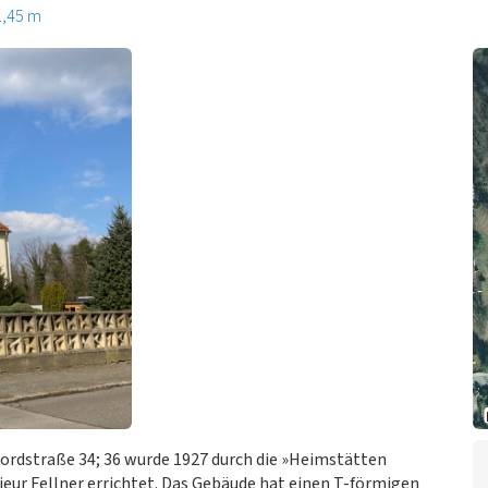
1,45 m
rdstraße 34; 36 wurde 1927 durch die »Heimstätten
nieur Fellner errichtet. Das Gebäude hat einen T-förmigen