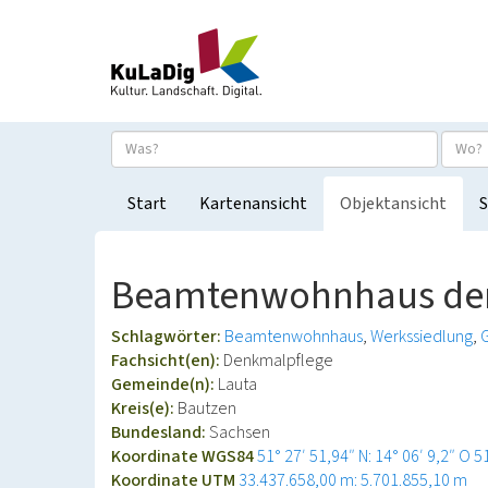
Start
Kartenansicht
Objektansicht
S
Beamtenwohnhaus der G
Schlagwörter:
Beamtenwohnhaus
Werkssiedlung
Fachsicht(en):
Denkmalpflege
Gemeinde(n):
Lauta
Kreis(e):
Bautzen
Bundesland:
Sachsen
Koordinate WGS84
51° 27′ 51,94″ N: 14° 06′ 9,2″ O
5
Koordinate UTM
33.437.658,00 m: 5.701.855,10 m