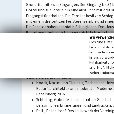
Grundriss mit zwei Eingängen. Der Eingang Nr. 34 b
Portal und zur Straße hin eine Ausflucht mit drei 
Eingangstür erhalten. Die Fenster besitzen Schlagl
mit einem dreiteiligen Fensterensemble und einem
Die Fenster haben ebenfalls Schlagläden. Das Hau
Beamtenwohnhaus ist baugeschichtlich und städt
Wir verwende
Nord von Bedeutung.
Dies sind zum e
Funktionsfähigke
(Kathrin Kruner, Landesamt für Denkmalpflege Sa
nicht widerspre
hinaus verwende
Datierung:
Nutzbarkeit uns
Erbauung 1927
sind. Mit Anklic
Weitere Informa
Quellen/Literaturangaben:
Noack, Maximilian Claudius, Technische Univ
Bedarfsarchitektur und moderater Moderne d
Petersberg 2016.
Schluttig, Gabriele: Lauter Lautaer Geschich
persönlichen Erinnerungen und Eindrücken, G
Belli, Peter Josef: Das Lautawerk der Verei