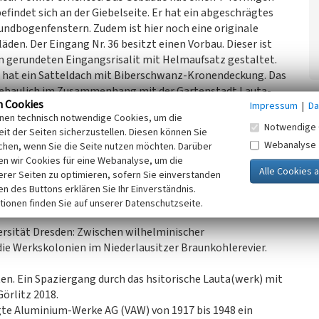
efindet sich an der Giebelseite. Er hat ein abgeschrägtes
Rundbogenfenstern. Zudem ist hier noch eine originale
äden. Der Eingang Nr. 36 besitzt einen Vorbau. Dieser ist
 gerundeten Eingangsrisalit mit Helmaufsatz gestaltet.
s hat ein Satteldach mit Biberschwanz-Kronendeckung. Das
ebaulich im Zusammenhang mit der Gartenstadt Lauta-
n Cookies
Impressum
|
Da
inen technisch notwendige Cookies, um die
Notwendige 
it der Seiten sicherzustellen. Diesen können Sie
chsen, 2022)
Webanalyse
chen, wenn Sie die Seite nutzen möchten. Darüber
n wir Cookies für eine Webanalyse, um die
erer Seiten zu optimieren, sofern Sie einverstanden
ken des Buttons erklären Sie Ihr Einverständnis.
tionen finden Sie auf unserer Datenschutzseite.
ersität Dresden: Zwischen wilhelminischer
ie Werkskolonien im Niederlausitzer Braunkohlerevier.
ten. Ein Spaziergang durch das hsitorische Lauta(werk) mit
örlitz 2018.
nigte Aluminium-Werke AG (VAW) von 1917 bis 1948 ein