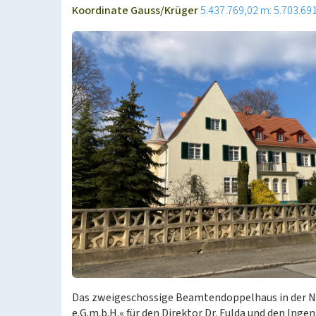
Koordinate Gauss/Krüger
5.437.769,02 m: 5.703.69
Das zweigeschossige Beamtendoppelhaus in der No
e.G.m.b.H.« für den Direktor Dr. Fulda und den Inge