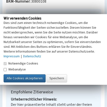
BKM-Nummer:
30800108
Villa der Gartenstadt Lauta-Nord, Nordstr. 28
Wir verwenden Cookies
Dies sind zum einen technisch notwendige Cookies, um die
Schlagwörter
Funktionsfähigkeit der Seiten sicherzustellen. Diesen können Sie
Werkssiedlung
Gartenstadt
Villa
nicht widersprechen, wenn Sie die Seite nutzen möchten. Darüber
Ort
hinaus verwenden wir Cookies für eine Webanalyse, um die
Lauta, Stadt
Nutzbarkeit unserer Seiten zu optimieren, sofern Sie einverstanden
Fachsicht(en)
sind. Mit Anklicken des Buttons erklären Sie Ihr Einverständnis.
Denkmalpflege
Weitere Informationen finden Sie auf unserer Datenschutzseite.
Erfassungsmaßstab
Impressum
|
Datenschutz
Keine Angabe
Notwendige Cookies
Erfassungsmethode
Webanalyse
Übernahme aus externer Fachdatenbank
Empfohlene Zitierweise
Urheberrechtlicher Hinweis
Der hier präsentierte Inhalt steht unter der freien