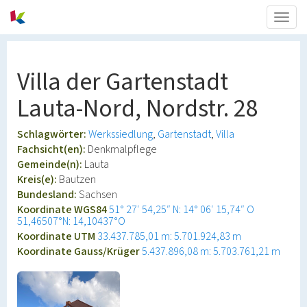
Togg
navig
Villa der Gartenstadt
Lauta-Nord, Nordstr. 28
Schlagwörter:
Werkssiedlung
Gartenstadt
Villa
Fachsicht(en):
Denkmalpflege
Gemeinde(n):
Lauta
Kreis(e):
Bautzen
Bundesland:
Sachsen
Koordinate WGS84
51° 27′ 54,25″ N: 14° 06′ 15,74″ O
51,46507°N: 14,10437°O
Koordinate UTM
33.437.785,01 m: 5.701.924,83 m
Koordinate Gauss/Krüger
5.437.896,08 m: 5.703.761,21 m