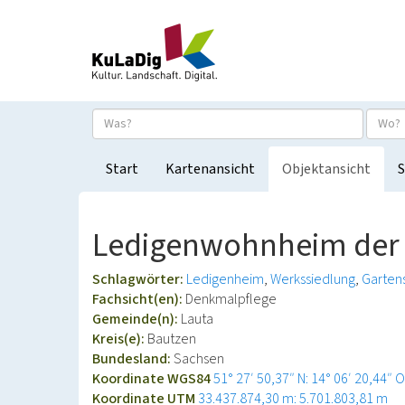
Start
Kartenansicht
Objektansicht
S
Ledigenwohnheim der G
Schlagwörter:
Ledigenheim
Werkssiedlung
Garten
Fachsicht(en):
Denkmalpflege
Gemeinde(n):
Lauta
Kreis(e):
Bautzen
Bundesland:
Sachsen
Koordinate WGS84
51° 27′ 50,37″ N: 14° 06′ 20,44″ O
Koordinate UTM
33.437.874,30 m: 5.701.803,81 m