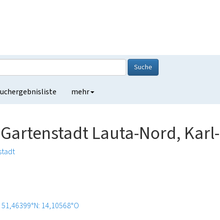
Suche
uchergebnisliste
mehr
artenstadt Lauta-Nord, Karl-
stadt
51,46399°N: 14,10568°O