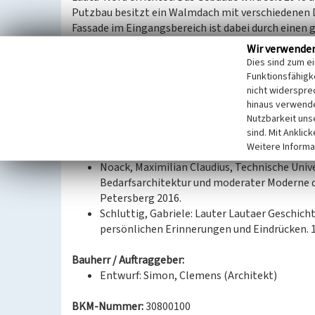
Putzbau besitzt ein Walmdach mit verschiedenen
Fassade im Eingangsbereich ist dabei durch einen 
Südseite befinden sich verschiedene eingeschossi
Wir verwende
Dies sind zum e
(Kathrin Kruner, Landesamt für Denkmalpflege Sa
Funktionsfähigke
nicht widerspre
hinaus verwende
Datierung:
Nutzbarkeit uns
Erbauung 1929
sind. Mit Anklic
Weitere Informa
Quellen/Literaturangaben:
Noack, Maximilian Claudius, Technische Univ
Bedarfsarchitektur und moderater Moderne d
Petersberg 2016.
Schluttig, Gabriele: Lauter Lautaer Geschich
persönlichen Erinnerungen und Eindrücken. 1. 
Bauherr / Auftraggeber:
Entwurf: Simon, Clemens (Architekt)
BKM-Nummer:
30800100