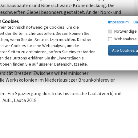
 Dachausbauten und Biberschwanz-Kronendeckung. Die
geschweiften Giebel besonders gestaltet. An der Nord- und
ge Anbauten ebenfalls mit einem Satteldach.
n Cookies
Impressum
|
Da
inen technisch notwendige Cookies, um die
Notwendige 
chsen, 2022)
it der Seiten sicherzustellen. Diesen können Sie
Webanalyse
chen, wenn Sie die Seite nutzen möchten. Darüber
n wir Cookies für eine Webanalyse, um die
erer Seiten zu optimieren, sofern Sie einverstanden
ken des Buttons erklären Sie Ihr Einverständnis.
tionen finden Sie auf unserer Datenschutzseite.
ersität Dresden: Zwischen wilhelminischer
ie Werkskolonien im Niederlausitzer Braunkohlerevier.
ten. Ein Spaziergang durch das historische Lauta(werk) mit
Aufl., Lauta 2018.