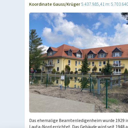
Koordinate Gauss/Krüger
5.437.985,41 m: 5.703.64
Das ehemalige Beamtenledigenheim wurde 1929 im
Lauta-Nord errichtet. Das Gebäude wird seit 1948