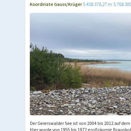
Koordinate Gauss/Krüger
5.438.378,27 m: 5.708.30
Der Geierswalder See ist von 2004 bis 2012 auf d
Hier wurde von 1955 bis 1972 großräumig Braunkoh