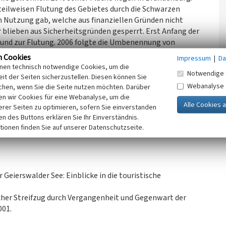
 teilweisen Flutung des Gebietes durch die Schwarzen
en Nutzung gab, welche aus finanziellen Gründen nicht
blieben aus Sicherheitsgründen gesperrt. Erst Anfang der
 und zur Flutung. 2006 folgte die Umbenennung von
 der See wassersportlich genutzt werden. Ein kleiner Hafen
n Cookies
Impressum
|
Da
die Eröffnung eines Radweges um den gesamten See. Heute
inen technisch notwendige Cookies, um die
Notwendige 
ele der Umgebung. Durch schiffbare Kanäle (Überleiter) ist
it der Seiten sicherzustellen. Diesen können Sie
Webanalyse
chen, wenn Sie die Seite nutzen möchten. Darüber
n wir Cookies für eine Webanalyse, um die
erer Seiten zu optimieren, sofern Sie einverstanden
chsen, 2022)
ken des Buttons erklären Sie Ihr Einverständnis.
tionen finden Sie auf unserer Datenschutzseite.
 Geierswalder See: Einblicke in die touristische
cher Streifzug durch Vergangenheit und Gegenwart der
001.