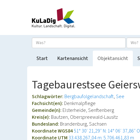
Start
Kartenansicht
Objektansicht
S
Tagebaurestsee Geiers
Schlagwörter:
Bergbaufolgelandschaft
See
Fachsicht(en):
Denkmalpflege
Gemeinde(n):
Elsterheide, Senftenberg
Kreis(e):
Bautzen, Oberspreewald-Lausitz
Bundesland:
Brandenburg, Sachsen
Koordinate WGS84
51° 30′ 21,29″ N: 14° 06′ 37,86″ O
Koordinate UTM
33.438.267,04 m: 5.706.461,83 m