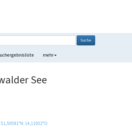
Suche
uchergebnisliste
mehr
walder See
51,50591°N: 14,11052°O