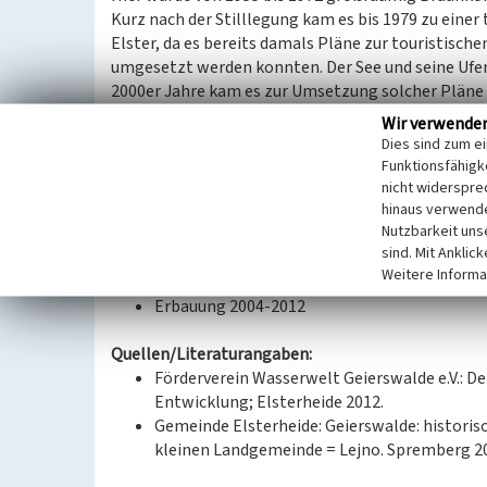
Kurz nach der Stilllegung kam es bis 1979 zu einer
Elster, da es bereits damals Pläne zur touristisch
umgesetzt werden konnten. Der See und seine Ufer 
2000er Jahre kam es zur Umsetzung solcher Pläne
Koschener See in Geierswalder See. Seit 2004 kann
Wir verwende
und die touristische Erschließung folgten sowie 
Dies sind zum e
ist der Geierswalder See eines der beliebtesten Zi
Funktionsfähigke
der See mit den benachbarten Seen verbunden.
nicht widerspre
hinaus verwende
Nutzbarkeit uns
(Kathrin Kruner, Landesamt für Denkmalpflege Sa
sind. Mit Anklic
Weitere Informa
Datierung:
Erbauung 2004-2012
Quellen/Literaturangaben:
Förderverein Wasserwelt Geierswalde e.V.: Der
Entwicklung; Elsterheide 2012.
Gemeinde Elsterheide: Geierswalde: historis
kleinen Landgemeinde = Lejno. Spremberg 2