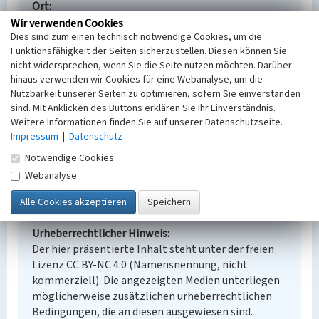
Ort
Geierswalde
Wir verwenden Cookies
Dies sind zum einen technisch notwendige Cookies, um die
Alternativer Ortsname
Funktionsfähigkeit der Seiten sicherzustellen. Diesen können Sie
Lejno
nicht widersprechen, wenn Sie die Seite nutzen möchten. Darüber
Fachsicht(en)
hinaus verwenden wir Cookies für eine Webanalyse, um die
Denkmalpflege
Nutzbarkeit unserer Seiten zu optimieren, sofern Sie einverstanden
Erfassungsmaßstab
sind. Mit Anklicken des Buttons erklären Sie Ihr Einverständnis.
Keine Angabe
Weitere Informationen finden Sie auf unserer Datenschutzseite.
Erfassungsmethode
Impressum
|
Datenschutz
Übernahme aus externer Fachdatenbank
Notwendige Cookies
Webanalyse
Empfohlene Zitierweise
Urheberrechtlicher Hinweis
Der hier präsentierte Inhalt steht unter der freien
Lizenz CC BY-NC 4.0 (Namensnennung, nicht
kommerziell). Die angezeigten Medien unterliegen
möglicherweise zusätzlichen urheberrechtlichen
Bedingungen, die an diesen ausgewiesen sind.