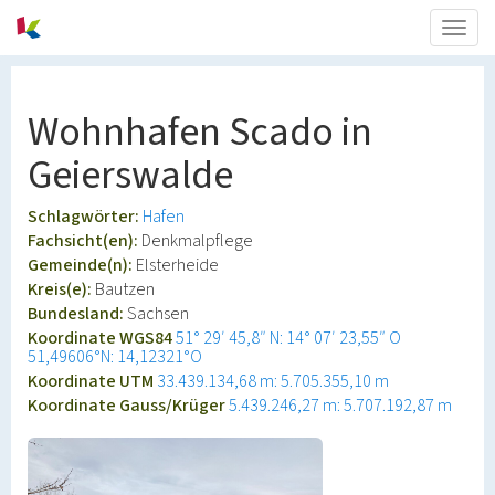
Togg
navig
Wohnhafen Scado in
Geierswalde
Schlagwörter:
Hafen
Fachsicht(en):
Denkmalpflege
Gemeinde(n):
Elsterheide
Kreis(e):
Bautzen
Bundesland:
Sachsen
Koordinate WGS84
51° 29′ 45,8″ N: 14° 07′ 23,55″ O
51,49606°N: 14,12321°O
Koordinate UTM
33.439.134,68 m: 5.705.355,10 m
Koordinate Gauss/Krüger
5.439.246,27 m: 5.707.192,87 m