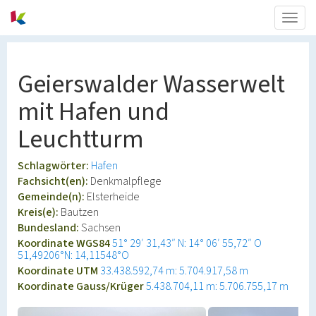
Togg
navig
Geierswalder Wasserwelt
mit Hafen und
Leuchtturm
Schlagwörter:
Hafen
Fachsicht(en):
Denkmalpflege
Gemeinde(n):
Elsterheide
Kreis(e):
Bautzen
Bundesland:
Sachsen
Koordinate WGS84
51° 29′ 31,43″ N: 14° 06′ 55,72″ O
51,49206°N: 14,11548°O
Koordinate UTM
33.438.592,74 m: 5.704.917,58 m
Koordinate Gauss/Krüger
5.438.704,11 m: 5.706.755,17 m