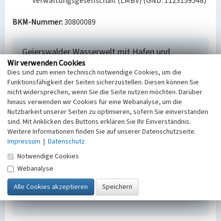
Verwaltungsgesellschaft (LMBV) (GND: 1123159548)
BKM-Nummer:
30800089
Geierswalder Wasserwelt mit Hafen und
Leuchtturm
Wir verwenden Cookies
Dies sind zum einen technisch notwendige Cookies, um die
Schlagwörter
Funktionsfähigkeit der Seiten sicherzustellen. Diesen können Sie
Hafen
nicht widersprechen, wenn Sie die Seite nutzen möchten. Darüber
Ort
hinaus verwenden wir Cookies für eine Webanalyse, um die
Geierswalde
Nutzbarkeit unserer Seiten zu optimieren, sofern Sie einverstanden
Alternativer Ortsname
sind. Mit Anklicken des Buttons erklären Sie Ihr Einverständnis.
Lejno
Weitere Informationen finden Sie auf unserer Datenschutzseite.
Fachsicht(en)
Impressum
|
Datenschutz
Denkmalpflege
Notwendige Cookies
Erfassungsmaßstab
Webanalyse
Keine Angabe
Erfassungsmethode
Übernahme aus externer Fachdatenbank