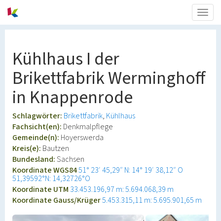
Togg
navig
Kühlhaus I der
Brikettfabrik Werminghoff
in Knappenrode
Schlagwörter:
Brikettfabrik
Kühlhaus
Fachsicht(en):
Denkmalpflege
Gemeinde(n):
Hoyerswerda
Kreis(e):
Bautzen
Bundesland:
Sachsen
Koordinate WGS84
51° 23′ 45,29″ N: 14° 19′ 38,12″ O
51,39592°N: 14,32726°O
Koordinate UTM
33.453.196,97 m: 5.694.068,39 m
Koordinate Gauss/Krüger
5.453.315,11 m: 5.695.901,65 m