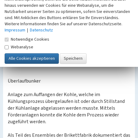
hinaus verwenden wir Cookies für eine Webanalyse, um die
Nutzbarkeit unserer Seiten zu optimieren, sofern Sie einverstanden
Pendelmotor
sind. Mit Anklicken des Buttons erklären Sie Ihr Einverständnis.
Weitere Informationen finden Sie auf unserer Datenschutzseite.
DMS 7/6R, Seriennummer: 60/59822, VEM Wernigerode
Impressum
|
Datenschutz
Notwendige Cookies
Der Motor betätigte in regelmäßigen Abständen ein
Pendel, welches die Schwingungen auf die Kühllamellen
Webanalyse
übertrug. Dadurch sollte ein Verstopfen des Kühlsystems
verhindert werden.
Überlaufbunker
Anlage zum Auffangen der Kohle, welche im
Kühlungsprozess übergelaufen ist oder durch Stillstand
der Kühlanlage abgelassen werden musste. Mittels
Förderanlagen konnte die Kohle dem Prozess wieder
zugeführt werden.
Als Teil des Ensembles der Brikettfabrik dokumentiert das