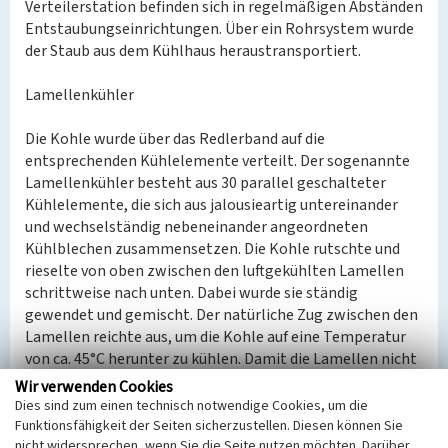
Verteilerstation befinden sich in regelmäßigen Abständen
Entstaubungseinrichtungen. Über ein Rohrsystem wurde
der Staub aus dem Kühlhaus heraustransportiert.
Lamellenkühler
Die Kohle wurde über das Redlerband auf die
entsprechenden Kühlelemente verteilt. Der sogenannte
Lamellenkühler besteht aus 30 parallel geschalteter
Kühlelemente, die sich aus jalousieartig untereinander
und wechselständig nebeneinander angeordneten
Kühlblechen zusammensetzen. Die Kohle rutschte und
rieselte von oben zwischen den luftgekühlten Lamellen
schrittweise nach unten. Dabei wurde sie ständig
gewendet und gemischt. Der natürliche Zug zwischen den
Lamellen reichte aus, um die Kohle auf eine Temperatur
von ca. 45°C herunter zu kühlen. Damit die Lamellen nicht
verstopften und es zu einem Stillstand der Anlage kam,
Wir verwenden Cookies
war im Erdgeschoss ein Pendelmotor installiert, welcher
Dies sind zum einen technisch notwendige Cookies, um die
durch seine regelmäßige Schwingungen dafür sorgte, dass
Funktionsfähigkeit der Seiten sicherzustellen. Diesen können Sie
nicht widersprechen, wenn Sie die Seite nutzen möchten. Darüber
sich die Kohle nicht in den Lamellen ansammelte.