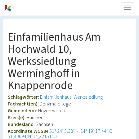
Togg
navig
Einfamilienhaus Am
Hochwald 10,
Werkssiedlung
Werminghoff in
Knappenrode
Schlagwörter:
Einfamilienhaus
Werkssiedlung
Fachsicht(en):
Denkmalpflege
Gemeinde(n):
Hoyerswerda
Kreis(e):
Bautzen
Bundesland:
Sachsen
Koordinate WGS84
51° 24′ 3,38″ N: 14° 19′ 17,44″ O
51,40094°N: 14,32151°O