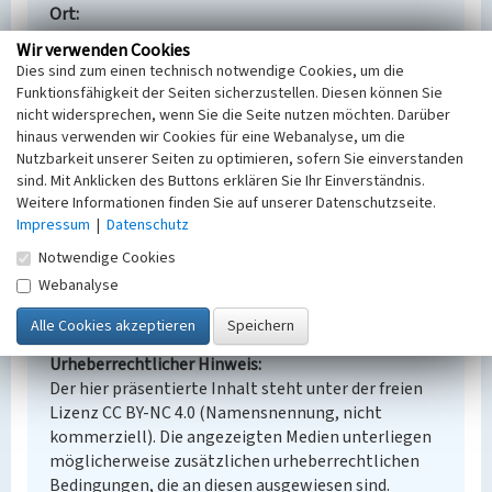
Ort
Knappenrode
Wir verwenden Cookies
Alternativer Ortsname
Dies sind zum einen technisch notwendige Cookies, um die
Hórnikecy
Funktionsfähigkeit der Seiten sicherzustellen. Diesen können Sie
Fachsicht(en)
nicht widersprechen, wenn Sie die Seite nutzen möchten. Darüber
Denkmalpflege
hinaus verwenden wir Cookies für eine Webanalyse, um die
Erfassungsmaßstab
Nutzbarkeit unserer Seiten zu optimieren, sofern Sie einverstanden
sind. Mit Anklicken des Buttons erklären Sie Ihr Einverständnis.
Keine Angabe
Weitere Informationen finden Sie auf unserer Datenschutzseite.
Erfassungsmethode
Impressum
|
Datenschutz
Übernahme aus externer Fachdatenbank
Notwendige Cookies
Webanalyse
Empfohlene Zitierweise
Urheberrechtlicher Hinweis
Der hier präsentierte Inhalt steht unter der freien
Lizenz CC BY-NC 4.0 (Namensnennung, nicht
kommerziell). Die angezeigten Medien unterliegen
möglicherweise zusätzlichen urheberrechtlichen
Bedingungen, die an diesen ausgewiesen sind.