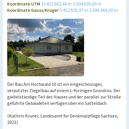
Koordinate UTM
33.452.802,44 m: 5.694.630,60 m
Koordinate Gauss/Krüger
5.452.920,37 m: 5.696.464,09 m
Der Bau Am Hochwald 10 ist ein eingeschossiger,
verputzter Ziegelbau auf einem L-förmigen Grundriss. Der
giebelständige Teil des Hauses und der parallel zur Straße
geführte Gebäudeteil verfügen über ein Satteldach.
(Kathrin Kruner, Landesamt für Denkmalpflege Sachsen,
2021)