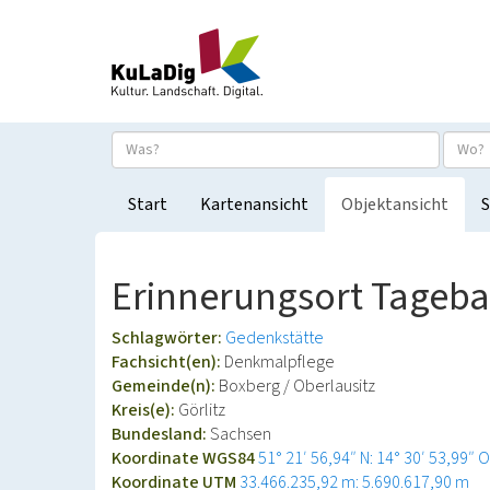
Start
Kartenansicht
Objektansicht
S
Erinnerungsort Tageb
Schlagwörter:
Gedenkstätte
Fachsicht(en):
Denkmalpflege
Gemeinde(n):
Boxberg / Oberlausitz
Kreis(e):
Görlitz
Bundesland:
Sachsen
Koordinate WGS84
51° 21′ 56,94″ N: 14° 30′ 53,99″ O
Koordinate UTM
33.466.235,92 m: 5.690.617,90 m