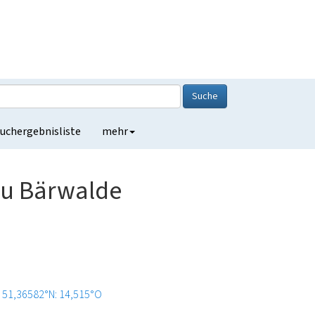
Suche
uchergebnisliste
mehr
au Bärwalde
51,36582°N: 14,515°O