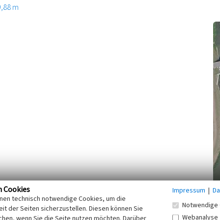
9,88 m
n Cookies
Impressum
|
Da
inen technisch notwendige Cookies, um die
Notwendige 
er Lore mit der Aufschrift „185 Mio. t Rohbraunkohle“ und
it der Seiten sicherzustellen. Diesen können Sie
Webanalyse
aufel eines Eimerkettenbaggers mit der Aufschrift
chen, wenn Sie die Seite nutzen möchten. Darüber