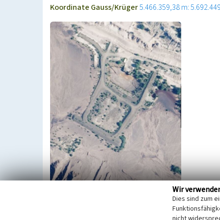
Koordinate Gauss/Krüger
5.466.359,38 m: 5.692.44
Wir verwende
Dies sind zum e
Der Erinnerungsort besteht aus einem Findling, ein
Funktionsfähigke
dem Hammer-und-Schlegel-Symbol, sowie einer Sch
nicht widerspre