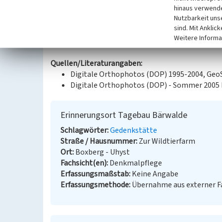
hinaus verwende
„Tagebau Bärwalde 05.07.1973 - 30.06.1992“.
Nutzbarkeit uns
sind. Mit Anklic
Datierung:
Weitere Informa
zwischen 2004 und 2005
Quellen/Literaturangaben:
Digitale Orthophotos (DOP) 1995-2004, Ge
Digitale Orthophotos (DOP) - Sommer 2005
Erinnerungsort Tagebau Bärwalde
Schlagwörter
Gedenkstätte
Straße / Hausnummer
Zur Wildtierfarm
Ort
Boxberg - Uhyst
Fachsicht(en)
Denkmalpflege
Erfassungsmaßstab
Keine Angabe
Erfassungsmethode
Übernahme aus externer 