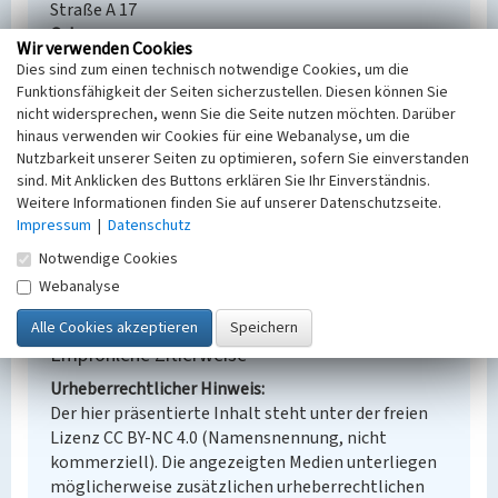
Straße A 17
Ort
Wir verwenden Cookies
Hoyerswerda - Zeißig
Dies sind zum einen technisch notwendige Cookies, um die
Alternativer Ortsname
Funktionsfähigkeit der Seiten sicherzustellen. Diesen können Sie
Cisk
nicht widersprechen, wenn Sie die Seite nutzen möchten. Darüber
Fachsicht(en)
hinaus verwenden wir Cookies für eine Webanalyse, um die
Denkmalpflege
Nutzbarkeit unserer Seiten zu optimieren, sofern Sie einverstanden
Erfassungsmaßstab
sind. Mit Anklicken des Buttons erklären Sie Ihr Einverständnis.
Weitere Informationen finden Sie auf unserer Datenschutzseite.
Keine Angabe
Impressum
|
Datenschutz
Erfassungsmethode
Übernahme aus externer Fachdatenbank
Notwendige Cookies
Webanalyse
Empfohlene Zitierweise
Urheberrechtlicher Hinweis
Der hier präsentierte Inhalt steht unter der freien
Lizenz CC BY-NC 4.0 (Namensnennung, nicht
kommerziell). Die angezeigten Medien unterliegen
möglicherweise zusätzlichen urheberrechtlichen