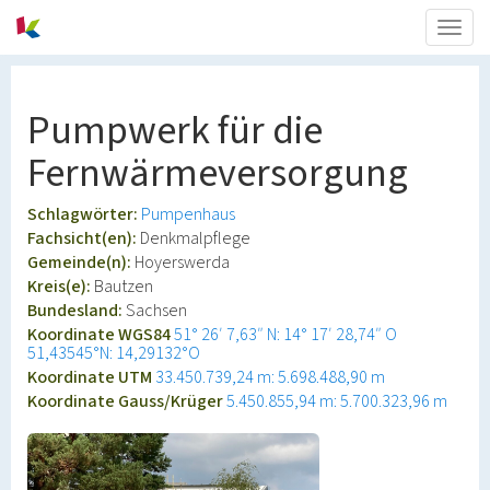
Togg
navig
Pumpwerk für die
Fernwärmeversorgung
Schlagwörter:
Pumpenhaus
Fachsicht(en):
Denkmalpflege
Gemeinde(n):
Hoyerswerda
Kreis(e):
Bautzen
Bundesland:
Sachsen
Koordinate WGS84
51° 26′ 7,63″ N: 14° 17′ 28,74″ O
51,43545°N: 14,29132°O
Koordinate UTM
33.450.739,24 m: 5.698.488,90 m
Koordinate Gauss/Krüger
5.450.855,94 m: 5.700.323,96 m