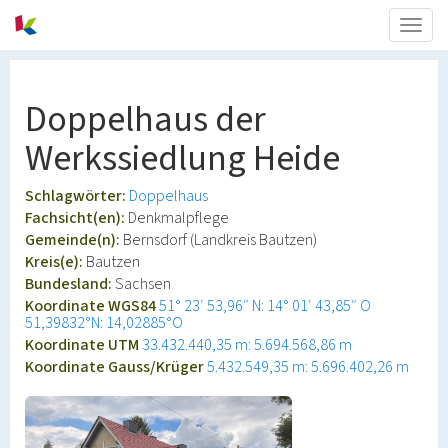
Togg
navig
Doppelhaus der
Werkssiedlung Heide
Schlagwörter:
Doppelhaus
Fachsicht(en):
Denkmalpflege
Gemeinde(n):
Bernsdorf (Landkreis Bautzen)
Kreis(e):
Bautzen
Bundesland:
Sachsen
Koordinate WGS84
51° 23′ 53,96″ N: 14° 01′ 43,85″ O
51,39832°N: 14,02885°O
Koordinate UTM
33.432.440,35 m: 5.694.568,86 m
Koordinate Gauss/Krüger
5.432.549,35 m: 5.696.402,26 m