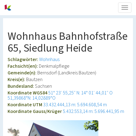
Togg
navig
Wohnhaus Bahnhofstraße
65, Siedlung Heide
Schlagwörter:
Wohnhaus
Fachsicht(en):
Denkmalpflege
Gemeinde(n):
Bernsdorf (Landkreis Bautzen)
Kreis(e):
Bautzen
Bundesland:
Sachsen
Koordinate WGS84
51° 23′ 55,25″ N: 14° 01′ 44,01″ O
51,39868°N: 14,02889°O
Koordinate UTM
33.432.444,13 m: 5.694.608,54 m
Koordinate Gauss/Krüger
5.432.553,14 m: 5.696.441,95 m