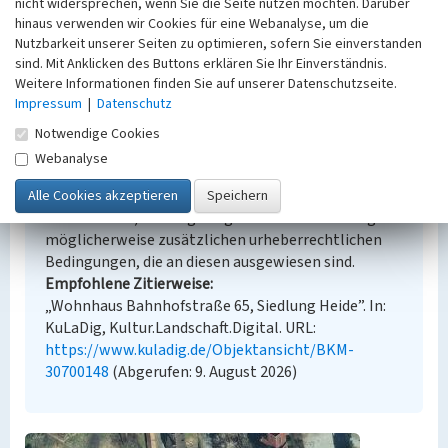
nicht widersprechen, wenn Sie die Seite nutzen möchten. Darüber
Erfassungsmethode
hinaus verwenden wir Cookies für eine Webanalyse, um die
Übernahme aus externer Fachdatenbank
Nutzbarkeit unserer Seiten zu optimieren, sofern Sie einverstanden
sind. Mit Anklicken des Buttons erklären Sie Ihr Einverständnis.
Weitere Informationen finden Sie auf unserer Datenschutzseite.
Impressum
|
Datenschutz
Empfohlene Zitierweise
Notwendige Cookies
Urheberrechtlicher Hinweis
Webanalyse
Der hier präsentierte Inhalt steht unter der freien
Lizenz CC BY-NC 4.0 (Namensnennung, nicht
kommerziell). Die angezeigten Medien unterliegen
möglicherweise zusätzlichen urheberrechtlichen
Bedingungen, die an diesen ausgewiesen sind.
Empfohlene Zitierweise
„Wohnhaus Bahnhofstraße 65, Siedlung Heide”. In:
KuLaDig, Kultur.Landschaft.Digital. URL:
https://www.kuladig.de/Objektansicht/BKM-
30700148
(Abgerufen: 9. August 2026)