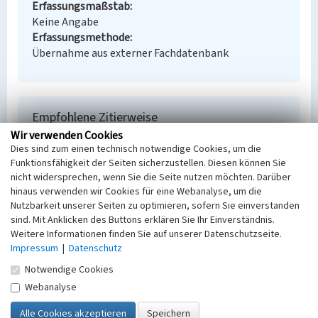
Erfassungsmaßstab
Keine Angabe
Erfassungsmethode
Übernahme aus externer Fachdatenbank
Empfohlene Zitierweise
Wir verwenden Cookies
Urheberrechtlicher Hinweis
Dies sind zum einen technisch notwendige Cookies, um die
Der hier präsentierte Inhalt steht unter der freien
Funktionsfähigkeit der Seiten sicherzustellen. Diesen können Sie
Lizenz CC BY-NC 4.0 (Namensnennung, nicht
nicht widersprechen, wenn Sie die Seite nutzen möchten. Darüber
kommerziell). Die angezeigten Medien unterliegen
hinaus verwenden wir Cookies für eine Webanalyse, um die
möglicherweise zusätzlichen urheberrechtlichen
Nutzbarkeit unserer Seiten zu optimieren, sofern Sie einverstanden
Bedingungen, die an diesen ausgewiesen sind.
sind. Mit Anklicken des Buttons erklären Sie Ihr Einverständnis.
Empfohlene Zitierweise
Weitere Informationen finden Sie auf unserer Datenschutzseite.
„Wohnhaus Lauta-Nord, Conrad-Blenkle-Straße 1-
Impressum
|
Datenschutz
51”. In: KuLaDig, Kultur.Landschaft.Digital. URL:
Notwendige Cookies
https://www.kuladig.de/Objektansicht/BKM-
Webanalyse
30700115
(Abgerufen: 9. August 2026)