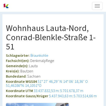
Togg
navig
Wohnhaus Lauta-Nord,
Conrad-Blenkle-Straße 1-
51
Schlagwörter:
Braunkohle
Fachsicht(en):
Denkmalpflege
Gemeinde(n):
Lauta
Kreis(e):
Bautzen
Bundesland:
Sachsen
Koordinate WGS84
51° 27′ 46,29″ N: 14° 06′ 18,36″ O
51,46286°N: 14,1051°O
Koordinate UTM
33.437.832,53 m: 5.701.678,37 m
Koordinate Gauss/Krüger
5.437.943,63 m: 5.703.514,66 m