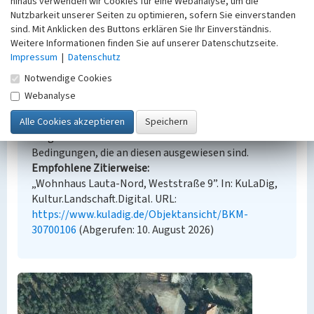
hinaus verwenden wir Cookies für eine Webanalyse, um die
Nutzbarkeit unserer Seiten zu optimieren, sofern Sie einverstanden
sind. Mit Anklicken des Buttons erklären Sie Ihr Einverständnis.
Weitere Informationen finden Sie auf unserer Datenschutzseite.
Empfohlene Zitierweise
Impressum
|
Datenschutz
Urheberrechtlicher Hinweis
Notwendige Cookies
Der hier präsentierte Inhalt steht unter der freien
Webanalyse
Lizenz CC BY-NC 4.0 (Namensnennung, nicht
kommerziell). Die angezeigten Medien unterliegen
möglicherweise zusätzlichen urheberrechtlichen
Bedingungen, die an diesen ausgewiesen sind.
Empfohlene Zitierweise
„Wohnhaus Lauta-Nord, Weststraße 9”. In: KuLaDig,
Kultur.Landschaft.Digital. URL:
https://www.kuladig.de/Objektansicht/BKM-
30700106
(Abgerufen: 10. August 2026)