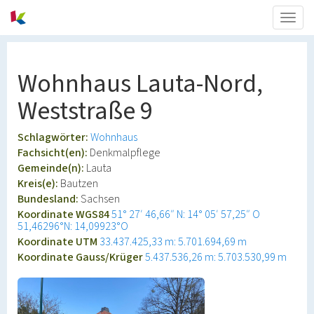
Togg
navig
Wohnhaus Lauta-Nord,
Weststraße 9
Schlagwörter:
Wohnhaus
Fachsicht(en):
Denkmalpflege
Gemeinde(n):
Lauta
Kreis(e):
Bautzen
Bundesland:
Sachsen
Koordinate WGS84
51° 27′ 46,66″ N: 14° 05′ 57,25″ O
51,46296°N: 14,09923°O
Koordinate UTM
33.437.425,33 m: 5.701.694,69 m
Koordinate Gauss/Krüger
5.437.536,26 m: 5.703.530,99 m