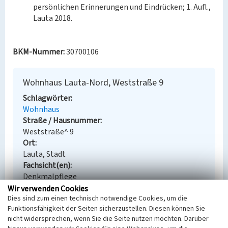
persönlichen Erinnerungen und Eindrücken; 1. Aufl.,
Lauta 2018.
BKM-Nummer:
30700106
Wohnhaus Lauta-Nord, Weststraße 9
Schlagwörter
Wohnhaus
Straße / Hausnummer
Weststraße^ 9
Ort
Lauta, Stadt
Fachsicht(en)
Denkmalpflege
Erfassungsmaßstab
Wir verwenden Cookies
Dies sind zum einen technisch notwendige Cookies, um die
Keine Angabe
Funktionsfähigkeit der Seiten sicherzustellen. Diesen können Sie
Erfassungsmethode
nicht widersprechen, wenn Sie die Seite nutzen möchten. Darüber
Übernahme aus externer Fachdatenbank