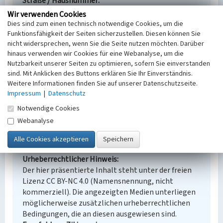
Straße / Hausnummer
Straße der Freundschaft 54-61
Wir verwenden Cookies
Ort
Dies sind zum einen technisch notwendige Cookies, um die
Lauta, Stadt
Funktionsfähigkeit der Seiten sicherzustellen. Diesen können Sie
nicht widersprechen, wenn Sie die Seite nutzen möchten. Darüber
Fachsicht(en)
hinaus verwenden wir Cookies für eine Webanalyse, um die
Denkmalpflege
Nutzbarkeit unserer Seiten zu optimieren, sofern Sie einverstanden
Erfassungsmaßstab
sind. Mit Anklicken des Buttons erklären Sie Ihr Einverständnis.
Keine Angabe
Weitere Informationen finden Sie auf unserer Datenschutzseite.
Erfassungsmethode
Impressum
|
Datenschutz
Übernahme aus externer Fachdatenbank
Notwendige Cookies
Webanalyse
Empfohlene Zitierweise
Urheberrechtlicher Hinweis
Der hier präsentierte Inhalt steht unter der freien
Lizenz CC BY-NC 4.0 (Namensnennung, nicht
kommerziell). Die angezeigten Medien unterliegen
möglicherweise zusätzlichen urheberrechtlichen
Bedingungen, die an diesen ausgewiesen sind.