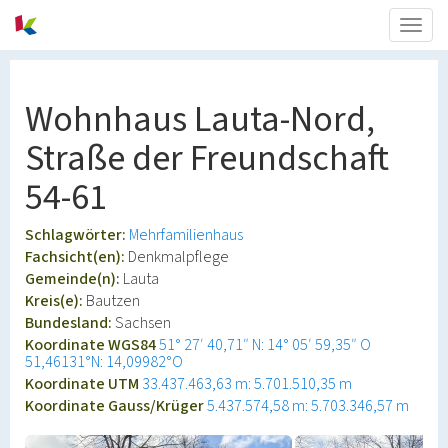
Togg
navig
Wohnhaus Lauta-Nord,
Straße der Freundschaft
54-61
Schlagwörter:
Mehrfamilienhaus
Fachsicht(en):
Denkmalpflege
Gemeinde(n):
Lauta
Kreis(e):
Bautzen
Bundesland:
Sachsen
Koordinate WGS84
51° 27′ 40,71″ N: 14° 05′ 59,35″ O
51,46131°N: 14,09982°O
Koordinate UTM
33.437.463,63 m: 5.701.510,35 m
Koordinate Gauss/Krüger
5.437.574,58 m: 5.703.346,57 m