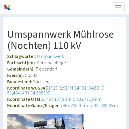
Togg
navig
Umspannwerk Mühlrose
(Nochten) 110 kV
Schlagwörter:
Umspannwerk
Fachsicht(en):
Denkmalpflege
Gemeinde(n):
Trebendorf
Kreis(e):
Görlitz
Bundesland:
Sachsen
Koordinate WGS84
51° 29′ 2,91″ N: 14° 31′ 34,69″ O
51,48414°N: 14,5263°O
Koordinate UTM
33.467.107,98 m: 5.703.771,99 m
Koordinate Gauss/Krüger
5.467.230,91 m: 5.705.609,35 m