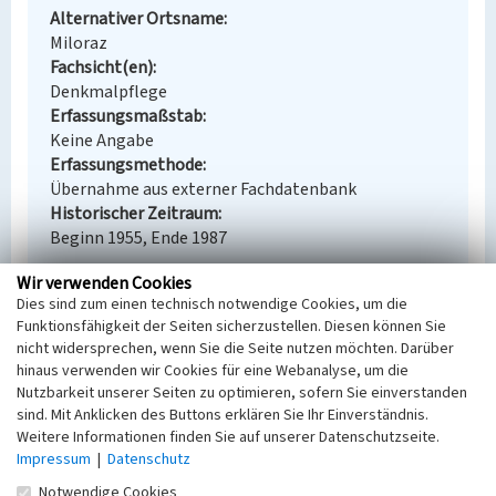
Alternativer Ortsname
Miloraz
Fachsicht(en)
Denkmalpflege
Erfassungsmaßstab
Keine Angabe
Erfassungsmethode
Übernahme aus externer Fachdatenbank
Historischer Zeitraum
Beginn 1955, Ende 1987
Wir verwenden Cookies
Dies sind zum einen technisch notwendige Cookies, um die
Funktionsfähigkeit der Seiten sicherzustellen. Diesen können Sie
Empfohlene Zitierweise
nicht widersprechen, wenn Sie die Seite nutzen möchten. Darüber
hinaus verwenden wir Cookies für eine Webanalyse, um die
Urheberrechtlicher Hinweis
Nutzbarkeit unserer Seiten zu optimieren, sofern Sie einverstanden
Der hier präsentierte Inhalt steht unter der freien
sind. Mit Anklicken des Buttons erklären Sie Ihr Einverständnis.
Lizenz CC BY-NC 4.0 (Namensnennung, nicht
Weitere Informationen finden Sie auf unserer Datenschutzseite.
kommerziell). Die angezeigten Medien unterliegen
Impressum
|
Datenschutz
möglicherweise zusätzlichen urheberrechtlichen
Notwendige Cookies
Bedingungen, die an diesen ausgewiesen sind.