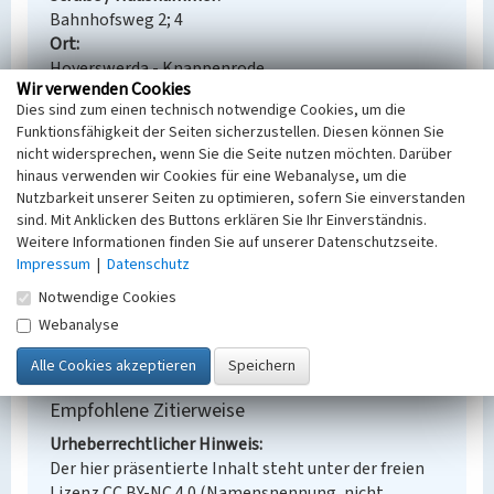
Bahnhofsweg 2; 4
Ort
Hoyerswerda - Knappenrode
Wir verwenden Cookies
Alternativer Ortsname
Dies sind zum einen technisch notwendige Cookies, um die
Hórnikecy
Funktionsfähigkeit der Seiten sicherzustellen. Diesen können Sie
Fachsicht(en)
nicht widersprechen, wenn Sie die Seite nutzen möchten. Darüber
Denkmalpflege
hinaus verwenden wir Cookies für eine Webanalyse, um die
Erfassungsmaßstab
Nutzbarkeit unserer Seiten zu optimieren, sofern Sie einverstanden
Keine Angabe
sind. Mit Anklicken des Buttons erklären Sie Ihr Einverständnis.
Erfassungsmethode
Weitere Informationen finden Sie auf unserer Datenschutzseite.
Übernahme aus externer Fachdatenbank
Impressum
|
Datenschutz
Historischer Zeitraum
Notwendige Cookies
Beginn 1959, Ende 1961
Webanalyse
Empfohlene Zitierweise
Urheberrechtlicher Hinweis
Der hier präsentierte Inhalt steht unter der freien
Lizenz CC BY-NC 4.0 (Namensnennung, nicht