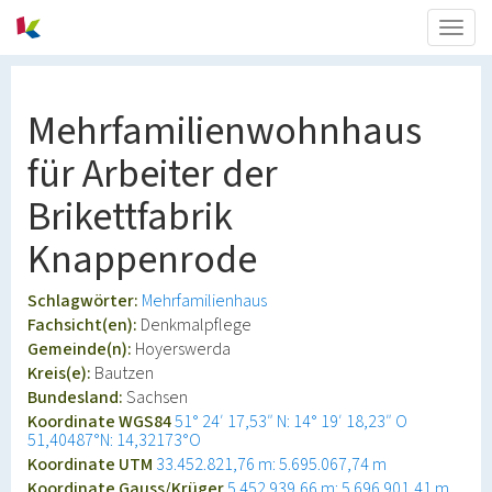
Togg
navig
Mehrfamilienwohnhaus
für Arbeiter der
Brikettfabrik
Knappenrode
Schlagwörter:
Mehrfamilienhaus
Fachsicht(en):
Denkmalpflege
Gemeinde(n):
Hoyerswerda
Kreis(e):
Bautzen
Bundesland:
Sachsen
Koordinate WGS84
51° 24′ 17,53″ N: 14° 19′ 18,23″ O
51,40487°N: 14,32173°O
Koordinate UTM
33.452.821,76 m: 5.695.067,74 m
Koordinate Gauss/Krüger
5.452.939,66 m: 5.696.901,41 m