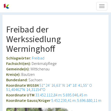
Togg
navig
Freibad der
Werkssiedlung
Werminghoff
Schlagwörter:
Freibad
Fachsicht(en):
Denkmalpflege
Gemeinde(n):
Wittichenau
Kreis(e):
Bautzen
Bundesland:
Sachsen
Koordinate WGS84
51° 24′ 16,63″ N: 14° 18′ 41,55″ O
51,40462°N: 14,31154°O
Koordinate UTM
33.452.112,84 m: 5.695.046,45 m
Koordinate Gauss/Krüger
5.452.230,41 m: 5.696.880,11 m