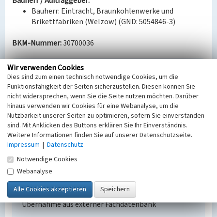
Bauherr / Auftraggeber:
Bauherr: Eintracht, Braunkohlenwerke und
Brikettfabriken (Welzow) (GND: 5054846-3)
BKM-Nummer:
30700036
Wir verwenden Cookies
Freibad der Werkssiedlung Werminghoff
Dies sind zum einen technisch notwendige Cookies, um die
Funktionsfähigkeit der Seiten sicherzustellen. Diesen können Sie
Schlagwörter
nicht widersprechen, wenn Sie die Seite nutzen möchten. Darüber
Freibad
hinaus verwenden wir Cookies für eine Webanalyse, um die
Ort
Nutzbarkeit unserer Seiten zu optimieren, sofern Sie einverstanden
Wittichenau - Maukendorf
sind. Mit Anklicken des Buttons erklären Sie Ihr Einverständnis.
Alternativer Ortsname
Weitere Informationen finden Sie auf unserer Datenschutzseite.
Mucow
Impressum
|
Datenschutz
Fachsicht(en)
Notwendige Cookies
Denkmalpflege
Webanalyse
Erfassungsmaßstab
Keine Angabe
Erfassungsmethode
Übernahme aus externer Fachdatenbank