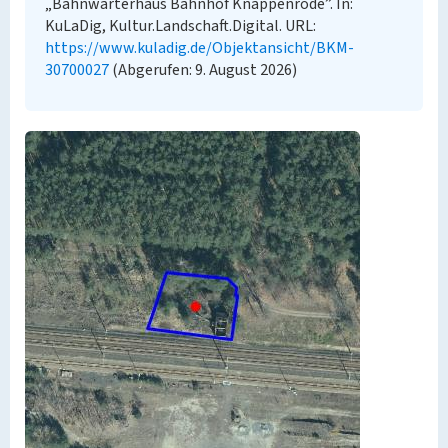
„Bahnwärterhaus Bahnhof Knappenrode”. In:
KuLaDig, Kultur.Landschaft.Digital. URL:
https://www.kuladig.de/Objektansicht/BKM-
30700027
(Abgerufen: 9. August 2026)