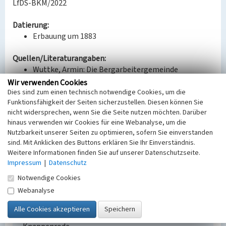
LfDS-BKM/2022
Datierung:
Erbauung um 1883
Quellen/Literaturangaben:
Wuttke, Armin: Die Bergarbeitergemeinde
Knappenrode. 1. Aufl., Knappenrode 1994.
Wir verwenden Cookies
Dies sind zum einen technisch notwendige Cookies, um die
Funktionsfähigkeit der Seiten sicherzustellen. Diesen können Sie
Bauherr / Auftraggeber:
nicht widersprechen, wenn Sie die Seite nutzen möchten. Darüber
Bauherr: Oberlausitzer Eisenbahn-Gesellschaft
hinaus verwenden wir Cookies für eine Webanalyse, um die
(Ruhland) (GND: 16025906-X)
Nutzbarkeit unserer Seiten zu optimieren, sofern Sie einverstanden
sind. Mit Anklicken des Buttons erklären Sie Ihr Einverständnis.
BKM-Nummer:
30700027
Weitere Informationen finden Sie auf unserer Datenschutzseite.
Impressum
|
Datenschutz
Bahnwärterhaus Bahnhof Knappenrode
Notwendige Cookies
Webanalyse
Schlagwörter
Bahnwärterhaus
Ort