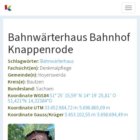
Togg
navig
Bahnwärterhaus Bahnhof
Knappenrode
Schlagwörter:
Bahnwärterhaus
Fachsicht(en):
Denkmalpflege
Gemeinde(n):
Hoyerswerda
Kreis(e):
Bautzen
Bundesland:
Sachsen
Koordinate WGS84
51° 25′ 15,59″ N: 14° 19′ 25,81″ O
51,421°N: 14,32384°O
Koordinate UTM
33.452.984,72 m: 5.696.860,09 m
Koordinate Gauss/Krüger
5.453.102,55 m: 5.698.694,49 m