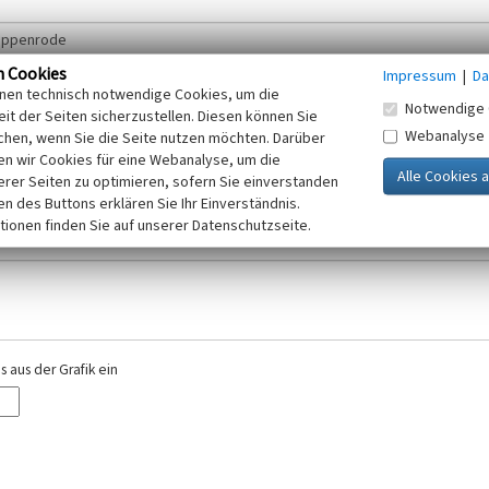
n Cookies
Impressum
|
Da
inen technisch notwendige Cookies, um die
Notwendige 
it der Seiten sicherzustellen. Diesen können Sie
Webanalyse
chen, wenn Sie die Seite nutzen möchten. Darüber
r E-Mail-Adresse. Ihre Angaben werden ausschließlich im Rahmen der KuLaDig-
n wir Cookies für eine Webanalyse, um die
iften des Telemediengesetzes, des Datenschutzgesetzes NRW und der seit dem
erer Seiten zu optimieren, sofern Sie einverstanden
elt, beachten Sie bitte unsere Hinweise zum
ken des Buttons erklären Sie Ihr Einverständnis.
Datenschutz
.
tionen finden Sie auf unserer Datenschutzseite.
 aus der Grafik ein