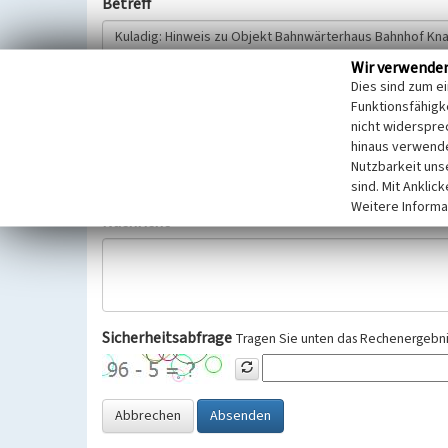
Betreff
Wir verwende
Hinweisgeber
Dies sind zum e
Funktionsfähigke
nicht widerspre
Wir bitten Sie um freiwillige Angabe Ihres Namens und Ihre
hinaus verwende
Selbstverständlich werden diese entsprechend der Vorschr
Nutzbarkeit uns
Datenschutzgrundverordnung (EU-DSGVO) vertraulich behand
sind. Mit Anklic
Weitere Informa
Nachricht
Sicherheitsabfrage
Tragen Sie unten das Rechenergebnis
Abbrechen
Absenden