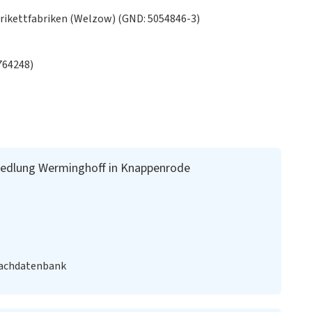
rikettfabriken (Welzow) (GND: 5054846-3)
764248)
iedlung Werminghoff in Knappenrode
Fachdatenbank