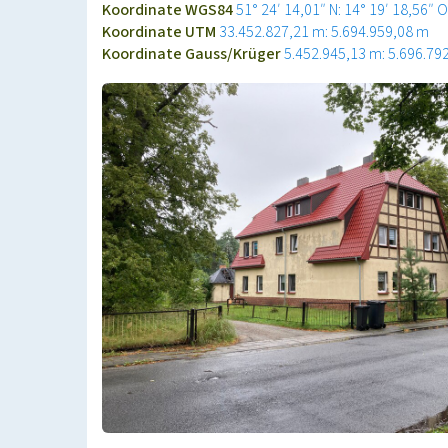
Koordinate WGS84
51° 24′ 14,01″ N: 14° 19′ 18,56″ O
Koordinate UTM
33.452.827,21 m: 5.694.959,08 m
Koordinate Gauss/Krüger
5.452.945,13 m: 5.696.79