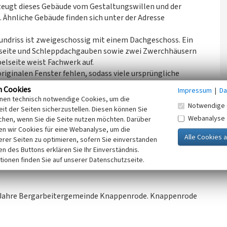
zeugt dieses Gebäude vom Gestaltungswillen und der
 Ähnliche Gebäude finden sich unter der Adresse
ndriss ist zweigeschossig mit einem Dachgeschoss. Ein
seite und Schleppdachgauben sowie zwei Zwerchhäusern
elseite weist Fachwerk auf.
riginalen Fenster fehlen, sodass viele ursprüngliche
m Hinterhof finden sich noch die ursprünglichen
n Cookies
Impressum
|
Da
gszustand.
inen technisch notwendige Cookies, um die
Notwendige 
it der Seiten sicherzustellen. Diesen können Sie
Webanalyse
chen, wenn Sie die Seite nutzen möchten. Darüber
achsen, 2021)
n wir Cookies für eine Webanalyse, um die
erer Seiten zu optimieren, sofern Sie einverstanden
ken des Buttons erklären Sie Ihr Einverständnis.
tionen finden Sie auf unserer Datenschutzseite.
 Jahre Bergarbeitergemeinde Knappenrode. Knappenrode