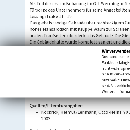
Als Teil der ersten Bebauung im Ort Werminghoff 
Fürsorge des Unternehmers für seine Angestellten.
Lessingstraße 11 - 19.
Das giebelständige Gebäude über rechteckigem Gru
hohes Mansarddach mit Krüppelwalm zur Straßen
an den Traufseiten überdeckt das Gebäude. Die Gieb
Die Gebäudehülle wurde komplett saniert und die o
Gestaltungsmerkmale nicht mehr vorhanden sind. I
Wir verwende
Nebengebäude, allerdings in schlechtem Erhaltun
Dies sind zum e
Teil der Werksiedlung Knappenrode
Funktionsfähigke
nicht widerspre
(Nora Wiedemann, Landesamt für Denkmalpflege S
hinaus verwende
Nutzbarkeit uns
sind. Mit Anklic
Datierung:
Weitere Informa
Erbauung um 1914
Quellen/Literaturangaben:
Kockrick, Helmut/Lehmann, Otto-Heinz: 90
2003.