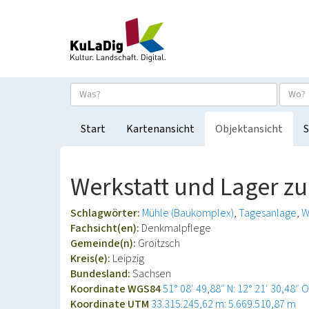
Start
Kartenansicht
Objektansicht
S
Werkstatt und Lager z
Schlagwörter:
Mühle (Baukomplex)
Tagesanlage
W
Fachsicht(en):
Denkmalpflege
Gemeinde(n):
Groitzsch
Kreis(e):
Leipzig
Bundesland:
Sachsen
Koordinate WGS84
51° 08′ 49,88″ N: 12° 21′ 30,48″ O
Koordinate UTM
33.315.245,62 m: 5.669.510,87 m