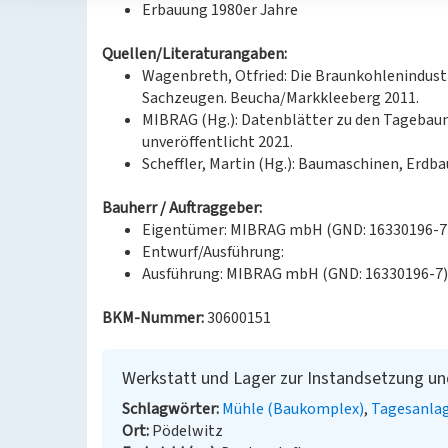
Erbauung 1980er Jahre
Quellen/Literaturangaben:
Wagenbreth, Otfried: Die Braunkohlenindustr
Sachzeugen. Beucha/Markkleeberg 2011.
MIBRAG (Hg.): Datenblätter zu den Tagebaum
unveröffentlicht 2021.
Scheffler, Martin (Hg.): Baumaschinen, Erdba
Bauherr / Auftraggeber:
Eigentümer: MIBRAG mbH (GND: 16330196-7
Entwurf/Ausführung:
Ausführung: MIBRAG mbH (GND: 16330196-7)
BKM-Nummer:
30600151
Werkstatt und Lager zur Instandsetzung u
Schlagwörter
Mühle (Baukomplex)
Tagesanla
Ort
Pödelwitz