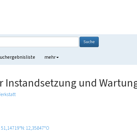
Suche
uchergebnisliste
mehr
ur Instandsetzung und Wartun
erkstatt
51,14719°N: 12,35847°O