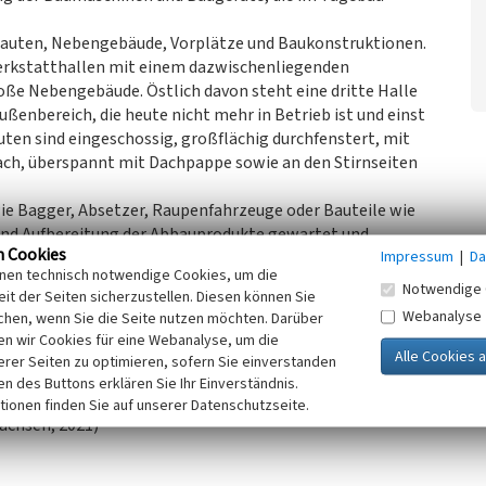
uten, Nebengebäude, Vorplätze und Baukonstruktionen.
erkstatthallen mit einem dazwischenliegenden
ße Nebengebäude. Östlich davon steht eine dritte Halle
ßenbereich, die heute nicht mehr in Betrieb ist und einst
ten sind eingeschossig, großflächig durchfenstert, mit
h, überspannt mit Dachpappe sowie an den Stirnseiten
ie Bagger, Absetzer, Raupenfahrzeuge oder Bauteile wie
nd Aufbereitung der Abbauprodukte gewartet und
n Cookies
Impressum
|
Da
inen technisch notwendige Cookies, um die
t aus den 1980er Jahren, wurden jedoch zur
Notwendige 
it der Seiten sicherzustellen. Diesen können Sie
 überholt sowie mit einzelnen Anbauten und
Webanalyse
chen, wenn Sie die Seite nutzen möchten. Darüber
n wir Cookies für eine Webanalyse, um die
n der bergbau- und technikgeschichtlichen großen
erer Seiten zu optimieren, sofern Sie einverstanden
ntifikationswert zu.
ken des Buttons erklären Sie Ihr Einverständnis.
tionen finden Sie auf unserer Datenschutzseite.
achsen, 2021)