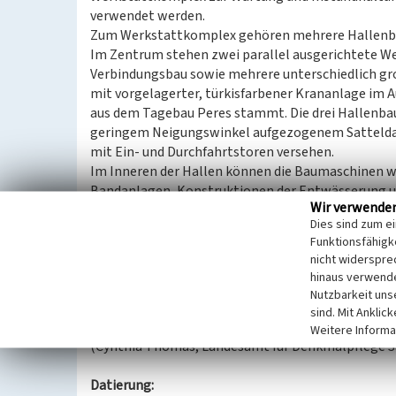
verwendet werden.
Zum Werkstattkomplex gehören mehrere Hallenba
Im Zentrum stehen zwei parallel ausgerichtete W
Verbindungsbau sowie mehrere unterschiedlich gro
mit vorgelagerter, türkisfarbener Krananlage im Au
aus dem Tagebau Peres stammt. Die drei Hallenbau
geringem Neigungswinkel aufgezogenem Satteldac
mit Ein- und Durchfahrtstoren versehen.
Im Inneren der Hallen können die Baumaschinen w
Bandanlagen, Konstruktionen der Entwässerung u
Wir verwende
repariert werden.
Dies sind zum e
Die Hallenbauten samt Krananlage stammen zumeis
Funktionsfähigke
Neuerrichtungszeit um 2008/2009 aufbereitet und
nicht widerspre
Nebengebäuden ergänzt.
hinaus verwende
Dem Tagebau Vereinigtes Schleenhain kommt nebe
Nutzbarkeit uns
Bedeutung auch hoher regionalgeschichtlicher Ide
sind. Mit Anklic
Weitere Informa
(Cynthia Thomas, Landesamt für Denkmalpflege S
Datierung: