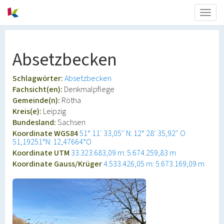
Togg
navig
Absetzbecken
Schlagwörter:
Absetzbecken
Fachsicht(en):
Denkmalpflege
Gemeinde(n):
Rötha
Kreis(e):
Leipzig
Bundesland:
Sachsen
Koordinate WGS84
51° 11′ 33,05″ N: 12° 28′ 35,92″ O
51,19251°N: 12,47664°O
Koordinate UTM
33.323.683,09 m: 5.674.259,83 m
Koordinate Gauss/Krüger
4.533.426,05 m: 5.673.169,09 m