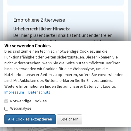
Empfohlene Zitierweise
Urheberrechtlicher Hinweis
Der hier präsentierte Inhalt steht unter der freien
Lizenz CC BY-NC 4.0 (Namensnennung, nicht
Wir verwenden Cookies
kommerziell). Die angezeigten Medien unterliegen
Dies sind zum einen technisch notwendige Cookies, um die
möglicherweise zusätzlichen urheberrechtlichen
Funktionsfähigkeit der Seiten sicherzustellen. Diesen können Sie
Bedingungen, die an diesen ausgewiesen sind.
nicht widersprechen, wenn Sie die Seite nutzen möchten. Darüber
Empfohlene Zitierweise
hinaus verwenden wir Cookies für eine Webanalyse, um die
„Absetzbecken”. In: KuLaDig,
Nutzbarkeit unserer Seiten zu optimieren, sofern Sie einverstanden
Kultur.Landschaft.Digital. URL:
sind. Mit Anklicken des Buttons erklären Sie Ihr Einverständnis.
Weitere Informationen finden Sie auf unserer Datenschutzseite.
https://www.kuladig.de/Objektansicht/BKM-
Impressum
|
Datenschutz
30600143
(Abgerufen: 10. August 2026)
Notwendige Cookies
Webanalyse