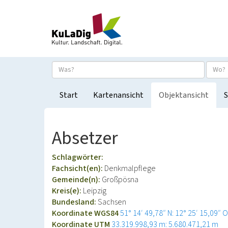
Start
Kartenansicht
Objektansicht
S
Absetzer
Schlagwörter:
Fachsicht(en):
Denkmalpflege
Gemeinde(n):
Großpösna
Kreis(e):
Leipzig
Bundesland:
Sachsen
Koordinate WGS84
51° 14′ 49,78″ N: 12° 25′ 15,09″ O
Koordinate UTM
33.319.998,93 m: 5.680.471,21 m