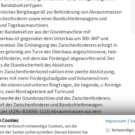
n Bandabsetzertypen.
chnisches Bergbaugerät zur Beförderung von Abraummassen
ischenförderer sowie eines Bandschleifenwagens und
- und Tagebaumaschinen.
 der Bandabsetzer aus der Grundmaschine mit
berbau ist gegenüber dem Unterbau um 300-360° und
nkbar. Die Einhängung des Zwischenförderers erfolgt in
er gelenkig am Turm des Oberbaus angeschlossene, heb-
rtförderer, mit dem das Fördergut abgeworfen wird. Der
 die Standsicherheit des Absetzers.
der Zwischenförderkonstruktion eine zweite Abstützung,
derer mit mehr Fördergutaufgabe und Volumenstrom.
die oberen und unteren Ringträger, die liegende, c-förmige
n, zwei Montagekräne auf Turm und
rwerke der Grundmaschine und des Zwischenförderers.
ört der Zwischenförderer und Bandschleifenwagen.
setzer (A2Rs-B10000-1115) Abraummassen aus dem
ippe. Ab Ende 1993 kam der Bandabsetzer bei den
n Cookies
Impressum
|
Da
hndamm) zum zweiten Mal in Einsatz. Zwischen 1996 und
inen technisch notwendige Cookies, um die
Notwendige 
 das Bild des stillgelegten Tagebaus Espenhain.
it der Seiten sicherzustellen. Diesen können Sie