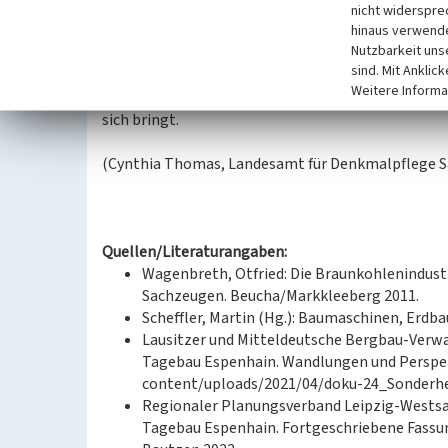
Mit Hilfe seines langen Armes wurden über 23 M
nicht widerspre
hinaus verwende
aufgeschüttet, einer Landbrücke zwischen den ent
Nutzbarkeit uns
(Markkleeberger See und Störmthaler See) und nimm
sind. Mit Anklic
Ihm kommt bergbaugeschichtlich, regionalgeschic
Weitere Informa
Zudem ist dieser Bandabsetzer noch funktionstüc
sich bringt.
(Cynthia Thomas, Landesamt für Denkmalpflege S
Quellen/Literaturangaben:
Wagenbreth, Otfried: Die Braunkohlenindustr
Sachzeugen. Beucha/Markkleeberg 2011.
Scheffler, Martin (Hg.): Baumaschinen, Erdba
Lausitzer und Mitteldeutsche Bergbau-Verw
Tagebau Espenhain. Wandlungen und Perspek
content/uploads/2021/04/doku-24_Sonderhef
Regionaler Planungsverband Leipzig-Wests
Tagebau Espenhain. Fortgeschriebene Fass