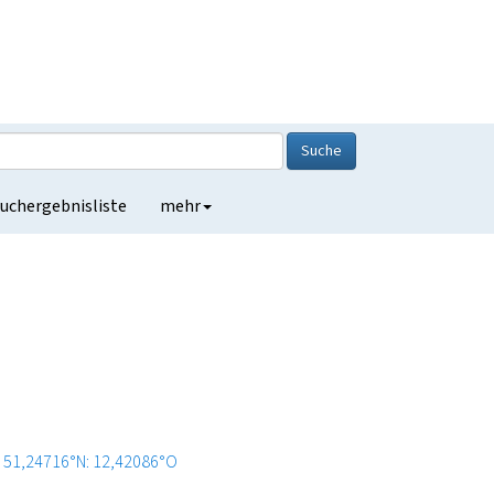
Suche
uchergebnisliste
mehr
51,24716°N: 12,42086°O