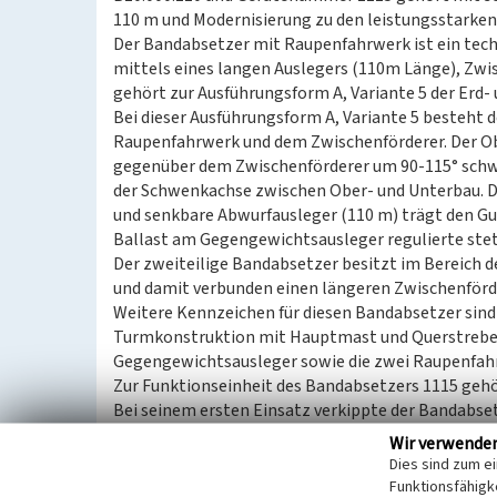
110 m und Modernisierung zu den leistungsstarke
Der Bandabsetzer mit Raupenfahrwerk ist ein te
mittels eines langen Auslegers (110m Länge), Zw
gehört zur Ausführungsform A, Variante 5 der Erd
Bei dieser Ausführungsform A, Variante 5 besteht
Raupenfahrwerk und dem Zwischenförderer. Der O
gegenüber dem Zwischenförderer um 90-115° schwe
der Schwenkachse zwischen Ober- und Unterbau. D
und senkbare Abwurfausleger (110 m) trägt den Gu
Ballast am Gegengewichtsausleger regulierte stets
Der zweiteilige Bandabsetzer besitzt im Bereich 
und damit verbunden einen längeren Zwischenför
Weitere Kennzeichen für diesen Bandabsetzer sind 
Turmkonstruktion mit Hauptmast und Querstrebe
Gegengewichtsausleger sowie die zwei Raupenfah
Zur Funktionseinheit des Bandabsetzers 1115 geh
Bei seinem ersten Einsatz verkippte der Bandab
Vorschnitt und dem Zwischenmittel auf die Innenk
Wir verwende
Sanierungsarbeiten (Restlochgestaltung, Autoba
Dies sind zum e
1999 prägte die Silhouette des Bandabsetzers 1115
Funktionsfähigke