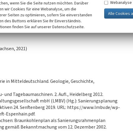
Webanalyse
illionen Kubikmeter Abraummassen zu einem Damm
chen, wenn Sie die Seite nutzen möchten. Darüber
n wir Cookies für eine Webanalyse, um die
stehenden Seen; sie dient als Abgrenzung beider Gewässer
erer Seiten zu optimieren, sofern Sie einverstanden
t gleichzeitig die Trasse der A38 auf.
ken des Buttons erklären Sie Ihr Einverständnis.
htlich sowie technikgeschichtlich große Bedeutung zu.
tionen finden Sie auf unserer Datenschutzseite.
htig, was einen hohen Gebrauchs- und Funktionswert mit
achsen, 2021)
ie in Mitteldeutschland. Geologie, Geschichte,
u- und Tagebaumaschinen. 2. Aufl., Heidelberg 2012.
altungsgesellschaft mbH (LMBV) (Hg.): Sanierungsplanung
tiven 24. Senftenberg 2019. URL: https://www.lmbv.de/wp-
t-Espenhain.pdf.
achsen: Braunkohlenplan als Sanierungsrahmenplan
ung gemäß Bekanntmachung vom 12. Dezember 2002.