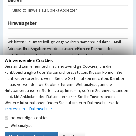
Betreff
Hinweisgeber
Wir bitten Sie um freiwillige Angabe Ihres Namens und Ihrer E-Mail-
Adresse. Ihre Angaben werden ausschließlich im Rahmen der
KuLaDig-Hinweisbearbeitung gespeichert und verwendet.
Wir verwenden Cookies
Selbstverständlich werden diese entsprechend der Vorschriften des
Dies sind zum einen technisch notwendige Cookies, um die
Telemediengesetzes, des Datenschutzgesetzes NRW und der seit
Funktionsfähigkeit der Seiten sicherzustellen. Diesen können Sie
dem 25.05.2018 gültigen Europäischen Datenschutzgrundverordnung
nicht widersprechen, wenn Sie die Seite nutzen möchten. Darüber
(EU-DSGVO) vertraulich behandelt, beachten Sie bitte unsere
hinaus verwenden wir Cookies für eine Webanalyse, um die
Hinweise zum
Datenschutz
.
Nutzbarkeit unserer Seiten zu optimieren, sofern Sie einverstanden
sind. Mit Anklicken des Buttons erklären Sie Ihr Einverständnis.
Nachricht
Weitere Informationen finden Sie auf unserer Datenschutzseite.
Impressum
|
Datenschutz
Notwendige Cookies
Webanalyse
Sicherheitsabfrage
Tragen Sie unten das Rechenergebnis aus der