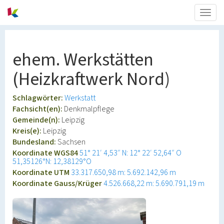
Togg
navig
ehem. Werkstätten
(Heizkraftwerk Nord)
Schlagwörter:
Werkstatt
Fachsicht(en):
Denkmalpflege
Gemeinde(n):
Leipzig
Kreis(e):
Leipzig
Bundesland:
Sachsen
Koordinate WGS84
51° 21′ 4,53″ N: 12° 22′ 52,64″ O
51,35126°N: 12,38129°O
Koordinate UTM
33.317.650,98 m: 5.692.142,96 m
Koordinate Gauss/Krüger
4.526.668,22 m: 5.690.791,19 m