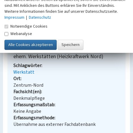
sind. Mit Anklicken des Buttons erklären Sie Ihr Einverständnis.
Weitere Informationen finden Sie auf unserer Datenschutzseite.
Bauherr / Auftraggeber:
Impressum
|
Datenschutz
Persönlichkeit: Georg Wunder
Bauherr: Stadt Leipzig
Notwendige Cookies
Webanalyse
BKM-Nummer:
30500381
ehem. Werkstätten (Heizkraftwerk Nord)
Schlagwörter
Werkstatt
Ort
Zentrum-Nord
Fachsicht(en)
Denkmalpflege
Erfassungsmaßstab
Keine Angabe
Erfassungsmethode
Übernahme aus externer Fachdatenbank