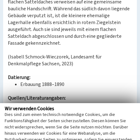
flachen Satteldaches verweisen auf eine gemeinsame
bauliche Handschrift. Während das südlich davon liegende
Gebäude verputzt ist, ist die kleinere ehemalige
Lagerhalle ebenfalls ersichtlich in rotem Ziegelstein
ausgeführt. Auch sie sind jeweils mit einem flachen
Satteldach abgeschlossen und durch eine gegliederte
Fassade gekennzeichnet.
(Isabell Schmock-Wieczorek, Landesamt für
Denkmalpflege Sachsen, 2023)
Datierung:
Erbauung 1888–1890
Quellen/Literaturangaben:
Krüger, Ullrich: Georg Wunder; In: VEB
Wir verwenden Cookies
Energiekombinat Leipzig (Hg.): 150 Jahre
Dies sind zum einen technisch notwendige Cookies, um die
Gasversorgung in Leipzig. 1838-1988, Leipzig 1988, S.
Funktionsfähigkeit der Seiten sicherzustellen. Diesen können Sie
15-23, S. 21-22.
nicht widersprechen, wenn Sie die Seite nutzen möchten. Darüber
Bauaktenarchiv Leipzig: Eutritzscher Str. 14b,
hinaus verwenden wir Cookies für eine Webanalyse, um die
Handakte.
Nutzbarkeit unserer Seiten zu optimieren, sofern Sie einverstanden