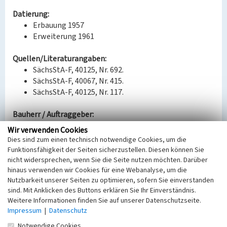
Datierung:
Erbauung 1957
Erweiterung 1961
Quellen/Literaturangaben:
SächsStA-F, 40125, Nr. 692.
SächsStA-F, 40067, Nr. 415.
SächsStA-F, 40125, Nr. 117.
Bauherr / Auftraggeber:
Bauherr: Zentralwerkstatt (Regis-Breitingen) (GND:
Wir verwenden Cookies
5094637-7)
Dies sind zum einen technisch notwendige Cookies, um die
Funktionsfähigkeit der Seiten sicherzustellen. Diesen können Sie
nicht widersprechen, wenn Sie die Seite nutzen möchten. Darüber
BKM-Nummer:
30500371
hinaus verwenden wir Cookies für eine Webanalyse, um die
Nutzbarkeit unserer Seiten zu optimieren, sofern Sie einverstanden
sind. Mit Anklicken des Buttons erklären Sie Ihr Einverständnis.
Lehrwerkstatt (ehem. Zentralwerkstatt Regis)
Weitere Informationen finden Sie auf unserer Datenschutzseite.
Impressum
|
Datenschutz
Schlagwörter
Notwendige Cookies