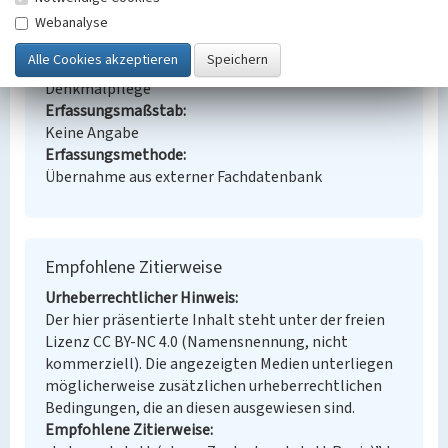
Lehrwerkstatt
Fabrikhalle
Ort
Webanalyse
Regis-Breitingen
Fachsicht(en)
Denkmalpflege
Erfassungsmaßstab
Keine Angabe
Erfassungsmethode
Übernahme aus externer Fachdatenbank
Empfohlene Zitierweise
Urheberrechtlicher Hinweis
Der hier präsentierte Inhalt steht unter der freien
Lizenz CC BY-NC 4.0 (Namensnennung, nicht
kommerziell). Die angezeigten Medien unterliegen
möglicherweise zusätzlichen urheberrechtlichen
Bedingungen, die an diesen ausgewiesen sind.
Empfohlene Zitierweise