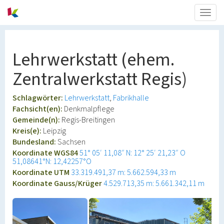
Togg
navig
Lehrwerkstatt (ehem.
Zentralwerkstatt Regis)
Schlagwörter:
Lehrwerkstatt
Fabrikhalle
Fachsicht(en):
Denkmalpflege
Gemeinde(n):
Regis-Breitingen
Kreis(e):
Leipzig
Bundesland:
Sachsen
Koordinate WGS84
51° 05′ 11,08″ N: 12° 25′ 21,23″ O
51,08641°N: 12,42257°O
Koordinate UTM
33.319.491,37 m: 5.662.594,33 m
Koordinate Gauss/Krüger
4.529.713,35 m: 5.661.342,11 m