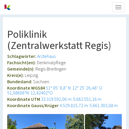
Togg
navig
Poliklinik
(Zentralwerkstatt Regis)
Schlagwörter:
Ärztehaus
Fachsicht(en):
Denkmalpflege
Gemeinde(n):
Regis-Breitingen
Kreis(e):
Leipzig
Bundesland:
Sachsen
Koordinate WGS84
51° 05′ 9,8″ N: 12° 25′ 26,48″ O
51,08606°N: 12,42402°O
Koordinate UTM
33.319.592,06 m: 5.662.551,16 m
Koordinate Gauss/Krüger
4.529.815,72 m: 5.661.303,08 m