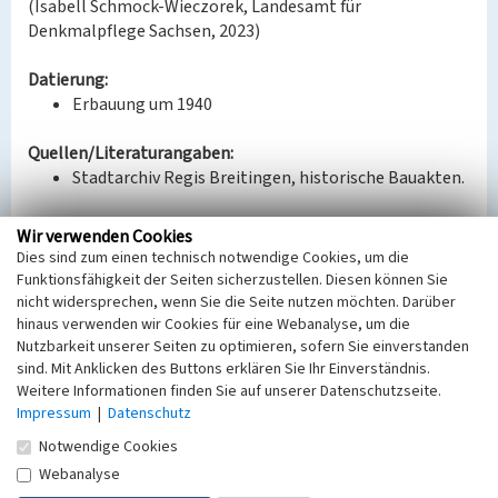
(Isabell Schmock-Wieczorek, Landesamt für
Denkmalpflege Sachsen, 2023)
Datierung:
Erbauung um 1940
Quellen/Literaturangaben:
Stadtarchiv Regis Breitingen, historische Bauakten.
Wir verwenden Cookies
BKM-Nummer:
30500363
Dies sind zum einen technisch notwendige Cookies, um die
Funktionsfähigkeit der Seiten sicherzustellen. Diesen können Sie
nicht widersprechen, wenn Sie die Seite nutzen möchten. Darüber
hinaus verwenden wir Cookies für eine Webanalyse, um die
Poliklinik (Zentralwerkstatt Regis)
Nutzbarkeit unserer Seiten zu optimieren, sofern Sie einverstanden
sind. Mit Anklicken des Buttons erklären Sie Ihr Einverständnis.
Schlagwörter
Weitere Informationen finden Sie auf unserer Datenschutzseite.
Ärztehaus
Impressum
|
Datenschutz
Ort
Notwendige Cookies
Regis-Breitingen
Fachsicht(en)
Webanalyse