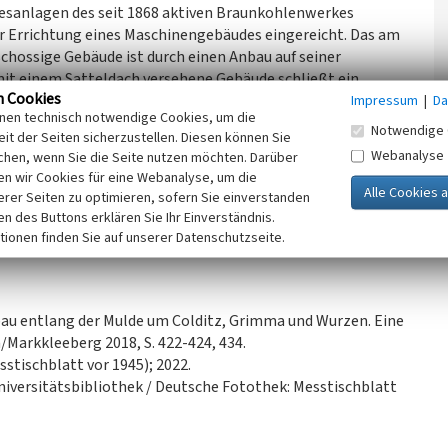
esanlagen des seit 1868 aktiven Braunkohlenwerkes
ur Errichtung eines Maschinengebäudes eingereicht. Das am
hossige Gebäude ist durch einen Anbau auf seiner
mit einem Satteldach versehene Gebäude schließt ein
n Cookies
 an. Dieser folgt wohl der Richtung der ehemals dort
Impressum
|
Da
inen technisch notwendige Cookies, um die
port auf einer schiefen Ebene antrieb. Das stark
Notwendige 
it der Seiten sicherzustellen. Diesen können Sie
ltete Gebäude wird als Wohnhaus genutzt.
Webanalyse
chen, wenn Sie die Seite nutzen möchten. Darüber
n wir Cookies für eine Webanalyse, um die
alpflege Sachsen, 2023)
erer Seiten zu optimieren, sofern Sie einverstanden
ken des Buttons erklären Sie Ihr Einverständnis.
tionen finden Sie auf unserer Datenschutzseite.
bau entlang der Mulde um Colditz, Grimma und Wurzen. Eine
a/Markkleeberg 2018, S. 422-424, 434.
sstischblatt vor 1945); 2022.
niversitätsbibliothek / Deutsche Fotothek: Messtischblatt