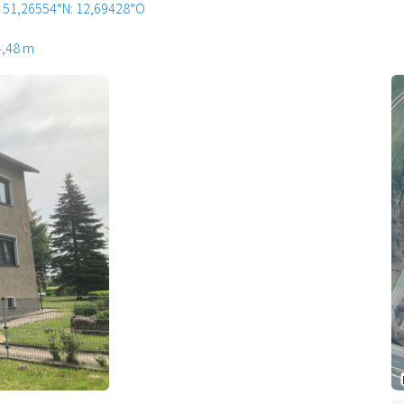
51,26554°N: 12,69428°O
4,48 m