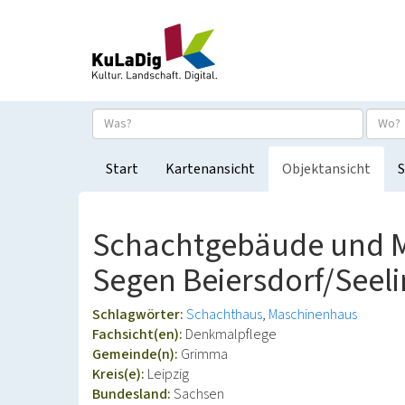
Start
Kartenansicht
Objektansicht
S
Schachtgebäude und M
Segen Beiersdorf/Seeli
Schlagwörter:
Schachthaus
Maschinenhaus
Fachsicht(en):
Denkmalpflege
Gemeinde(n):
Grimma
Kreis(e):
Leipzig
Bundesland:
Sachsen