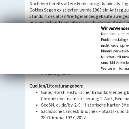
Nachdem bereits ältere Funktionsgebäude als Tag
Gottes Segen existierten wurde 1903 ein Antrag z
Standort des alten Werkgeländes gebaute zweigesc
nordöstlichen Traufseite stark überformt. An das 
Wir verwende
länglicher Gebäudeteil mit Ausrichtung nach Osten
Dies sind zum e
angebrachten Fördermaschine, die den Kohlentrans
Funktionsfähigke
überformte, mit Rauputz über einem Sockel gesta
nicht widerspre
hinaus verwende
(Isabell Schmock-Wieczorek, Landesamt für Denkm
Nutzbarkeit uns
sind. Mit Anklic
Datierung:
Weitere Informa
Erbauung 1903
Quellen/Literaturangaben:
Galle, Horst: Historischer Braunkohlenberg
Chronik und Inventarisierung; 2. Aufl., Beuch
GeoSN, dl-de/by-2-0.: Historische Karten (Me
Sächsische Landesbibliothek – Staats- und U
28: Grimma, 1927; 2022.