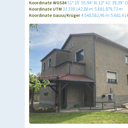
Koordinate WGS84
51° 15′ 55,94″ N: 12° 41′ 39,39″ O
Koordinate UTM
33.339.142,88 m: 5.681.879,73 m
Koordinate Gauss/Krüger
4.548.562,96 m: 5.681.41