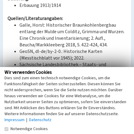
Erbauung 1913/1914
Quellen/Literaturangaben:
Galle, Horst: Historischer Braunkohlenbergbau
entlang der Mulde um Colditz, Grimma und Wurzen.
Eine Chronik und Inventarisierung; 2. Aufl.,
Beucha/Markkleeberg 2018, S. 422-424, 434.
GeoSN, dl-de/by-2-0.: Historische Karten
(Messtischblatt vor 1945); 2022.
Sächsische Landesbibliothek – Staats- und
Universitätsbibliothek / Deutsche Fotothek:
Wir verwenden Cookies
Messtischblatt 28: Grimma, 1927; 2022.
Dies sind zum einen technisch notwendige Cookies, um die
Funktionsfähigkeit der Seiten sicherzustellen. Diesen können Sie
nicht widersprechen, wenn Sie die Seite nutzen möchten. Darüber
hinaus verwenden wir Cookies für eine Webanalyse, um die
BKM-Nummer:
30500351
Nutzbarkeit unserer Seiten zu optimieren, sofern Sie einverstanden
sind. Mit Anklicken des Buttons erklären Sie Ihr Einverständnis.
Weitere Informationen finden Sie auf unserer Datenschutzseite.
Wohngebäude des ehem. Braunkohlenwerks
Impressum
|
Datenschutz
Gottes Segen Beiersdorf/Seelingstädt
Notwendige Cookies
Schlagwörter