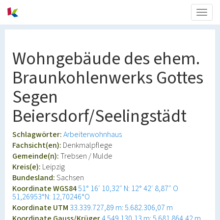
Togg
navig
Wohngebäude des ehem.
Braunkohlenwerks Gottes
Segen
Beiersdorf/Seelingstädt
Schlagwörter:
Arbeiterwohnhaus
Fachsicht(en):
Denkmalpflege
Gemeinde(n):
Trebsen / Mulde
Kreis(e):
Leipzig
Bundesland:
Sachsen
Koordinate WGS84
51° 16′ 10,32″ N: 12° 42′ 8,87″ O
51,26953°N: 12,70246°O
Koordinate UTM
33.339.727,89 m: 5.682.306,07 m
Koordinate Gauss/Krüger
4.549.130,13 m: 5.681.864,42 m