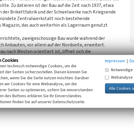
lte. Zu datieren ist der Bau auf die Zeit nach 1937, etwa
 der Brikettfabrik und der Schwelwerke nach Kriegsende
ründete Zentralwerkstatt noch bestehende
s Magazin, das auch weiterhin als Lagerraum genutzt
errichtete, zweigeschossige Bau wurde während der
 Anbauten, vor allem auf der Nordseite, erweitert.
 nach Westen orientiert ist, öffnet sich die
hosszone sowie einer davorliegenden Laderampe nach
n Cookies
Impressum
|
Da
gen jeweils einen in Ziegelstein gefassten Okulus im
inen technisch notwendige Cookies, um die
Notwendige 
aukörper wurde auf seiner Ostseite von eingeschossigen
it der Seiten sicherzustellen. Diesen können Sie
Webanalyse
iche erhalten ist. Gemauerte Lisenen sowie der
chen, wenn Sie die Seite nutzen möchten. Darüber
n wir Cookies für eine Webanalyse, um die
eisen das Gebäude als ehemaligen Bestandteil des
erer Seiten zu optimieren, sofern Sie einverstanden
ken des Buttons erklären Sie Ihr Einverständnis.
tionen finden Sie auf unserer Datenschutzseite.
alpflege Sachsen, 2023)