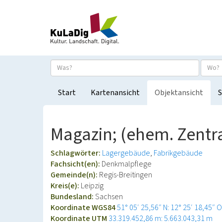
Start
Kartenansicht
Objektansicht
S
Magazin; (ehem. Zentra
Schlagwörter:
Lagergebäude
Fabrikgebäude
Fachsicht(en):
Denkmalpflege
Gemeinde(n):
Regis-Breitingen
Kreis(e):
Leipzig
Bundesland:
Sachsen
Koordinate WGS84
51° 05′ 25,56″ N: 12° 25′ 18,45″ O
Koordinate UTM
33.319.452,86 m: 5.663.043,31 m