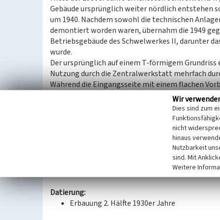
Gebäude ursprünglich weiter nördlich entstehen sol
um 1940. Nachdem sowohl die technischen Anlagen
demontiert worden waren, übernahm die 1949 geg
Betriebsgebäude des Schwelwerkes II, darunter da
wurde.
Der ursprünglich auf einem T-förmigem Grundriss 
Nutzung durch die Zentralwerkstatt mehrfach durch
Während die Eingangsseite mit einem flachen Vorbau
gegenüberliegende Seite mit einer hohen Erdgesc
Wir verwende
Osten. Die beidseitigen flachen Giebeldreiecke tra
Dies sind zum e
Zentrum. Der zwei- bis dreigeschossige zentrale B
Funktionsfähigke
Anbauten flankiert (T-Form), wovon noch der nördl
nicht widerspre
hinaus verwende
Ziegelsteinsockel und ebensolche Gesimsbänder w
Nutzbarkeit uns
Schwelwerk II aus.
sind. Mit Anklic
Weitere Informa
(Isabell Schmock-Wieczorek, Landesamt für Denkm
Datierung:
Erbauung 2. Hälfte 1930er Jahre