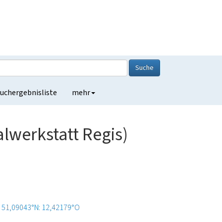
Suche
uchergebnisliste
mehr
lwerkstatt Regis)
51,09043°N: 12,42179°O