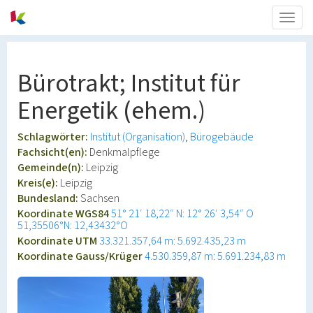
Togg
navig
Bürotrakt; Institut für
Energetik (ehem.)
Schlagwörter:
Institut (Organisation)
Bürogebäude
Fachsicht(en):
Denkmalpflege
Gemeinde(n):
Leipzig
Kreis(e):
Leipzig
Bundesland:
Sachsen
Koordinate WGS84
51° 21′ 18,22″ N: 12° 26′ 3,54″ O
51,35506°N: 12,43432°O
Koordinate UTM
33.321.357,64 m: 5.692.435,23 m
Koordinate Gauss/Krüger
4.530.359,87 m: 5.691.234,83 m