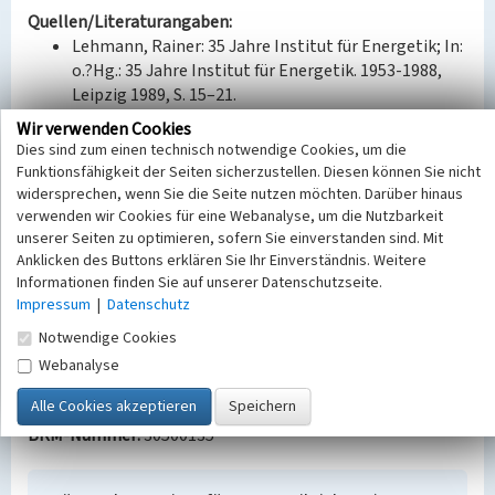
Quellen/Literaturangaben:
Lehmann, Rainer: 35 Jahre Institut für Energetik; In:
o.?Hg.: 35 Jahre Institut für Energetik. 1953-1988,
Leipzig 1989, S. 15–21.
Enderlein, Christine/Sachsen, Archivwesen:
Wir verwenden Cookies
Sächsisches Staatsarchiv, 20309 Institut für
Dies sind zum einen technisch notwendige Cookies, um die
Energetik Leipzig. URL:
Funktionsfähigkeit der Seiten sicherzustellen. Diesen können Sie nicht
https://archiv.sachsen.de/archiv/bestand.jsp?
widersprechen, wenn Sie die Seite nutzen möchten. Darüber hinaus
oid=04.02.06&bestandid=20309&_ptabs=%7B%22%23t
verwenden wir Cookies für eine Webanalyse, um die Nutzbarkeit
unserer Seiten zu optimieren, sofern Sie einverstanden sind. Mit
einleitung%22%3A1%7D&syg_id=219196#einleitung
Anklicken des Buttons erklären Sie Ihr Einverständnis. Weitere
(29.11.2022).
Informationen finden Sie auf unserer Datenschutzseite.
Bauaktenarchiv Leipzig, Torgauer Straße 114, Band
Impressum
|
Datenschutz
I.
Notwendige Cookies
Bauherr / Auftraggeber:
Webanalyse
Bauherr: Institut für Energetik (GND: 2013768-0)
BKM-Nummer:
30500135