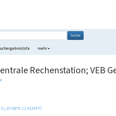
Suche
uchergebnisliste
mehr
Zentrale Rechenstation; VEB G
e
51,35788°N: 12,43294°O