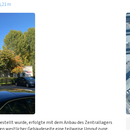
8,21 m
stellt wurde, erfolgte mit dem Anbau des Zentrallagers
sen westlicher Gebäudeseite eine teilweise Umnutzung.