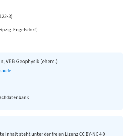
123-3)
eipzig-Engelsdorf)
on; VEB Geophysik (ehem.)
bäude
Fachdatenbank
te Inhalt steht unter der freien Lizenz CC BY-NC 4.0