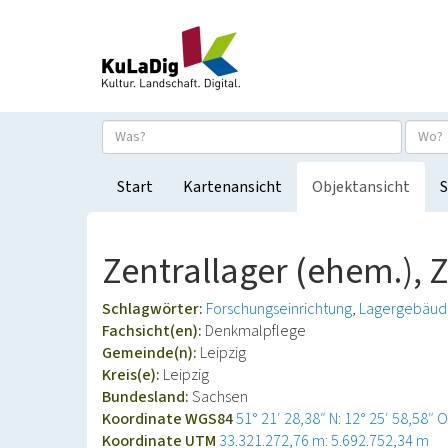
Start
Kartenansicht
Objektansicht
S
Zentrallager (ehem.), 
Schlagwörter:
Forschungseinrichtung
Lagergebäud
Fachsicht(en):
Denkmalpflege
Gemeinde(n):
Leipzig
Kreis(e):
Leipzig
Bundesland:
Sachsen
Koordinate WGS84
51° 21′ 28,38″ N: 12° 25′ 58,58″ O
Koordinate UTM
33.321.272,76 m: 5.692.752,34 m