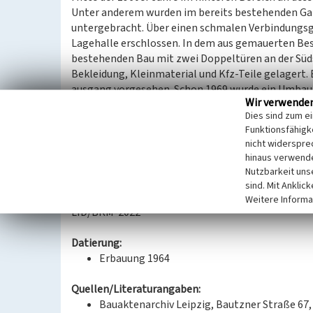
Unter anderem wurden im bereits bestehenden Gar
untergebracht. Über einen schmalen Verbindungsg
Lagehalle erschlossen. In dem aus gemauerten Be
bestehenden Bau mit zwei Doppeltüren an der Sü
Bekleidung, Kleinmaterial und Kfz-Teile gelagert. 
ausgang vorgesehen. Schon 1969 wurde ein Umbau
Wir verwende
pultdachgedeckter Anbau an dessen Südseite posit
Dies sind zum e
elektronischen Datenverarbeitungsanlage und Eta
Funktionsfähigke
Arbeitsplätzen. Ehemalige Lagerhalle und Anbaute
nicht widerspre
Nutzung leicht überformt, sind aber in ihrer Grun
hinaus verwende
Die Etablierung eines Rechenzentrums Ende der 106
Nutzbarkeit uns
Computertechnik in der DDR im Allgemeinen und f
sind. Mit Anklic
Weitere Informa
LfD/BKM-2022
Datierung:
Erbauung 1964
Quellen/Literaturangaben:
Bauaktenarchiv Leipzig, Bautzner Straße 67, 