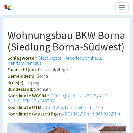
Togg
navig
Wohnungsbau BKW Borna
(Siedlung Borna-Südwest)
Schlagwörter:
Siedlungsteil
Arbeiterwohnhaus
Mehrfamilienhaus
Fachsicht(en):
Denkmalpflege
Gemeinde(n):
Borna
Kreis(e):
Leipzig
Bundesland:
Sachsen
Koordinate WGS84
51° 07′ 9,07″ N: 12° 28′ 28,87″ O
51,11919°N: 12,47469°O
Koordinate UTM
33.323.266,17 m: 5.666.111,73 m
Koordinate Gauss/Krüger
4.533.341,77 m: 5.665.010,51 m