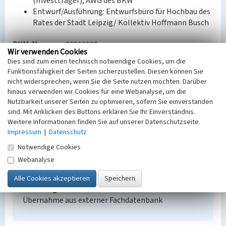
(Investträger), AWG des BKW
Entwurf/Ausführung: Entwurfsbüro für Hochbau des
Rates der Stadt Leipzig/ Kollektiv Hoffmann Busch
BKM-Nummer:
30500098
Wir verwenden Cookies
Dies sind zum einen technisch notwendige Cookies, um die
Funktionsfähigkeit der Seiten sicherzustellen. Diesen können Sie
Wohnungsbau BKW Borna (Siedlung Borna-
nicht widersprechen, wenn Sie die Seite nutzen möchten. Darüber
Südwest)
hinaus verwenden wir Cookies für eine Webanalyse, um die
Schlagwörter
Nutzbarkeit unserer Seiten zu optimieren, sofern Sie einverstanden
Siedlungsteil
Arbeiterwohnhaus
Mehrfamilienhaus
sind. Mit Anklicken des Buttons erklären Sie Ihr Einverständnis.
Weitere Informationen finden Sie auf unserer Datenschutzseite.
Ort
Impressum
|
Datenschutz
Borna
Fachsicht(en)
Notwendige Cookies
Denkmalpflege
Webanalyse
Erfassungsmaßstab
i.d.R. 1:5.000 (größer als 1:20.000)
Erfassungsmethode
Übernahme aus externer Fachdatenbank