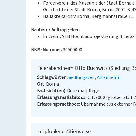
Förderverein des Museums der Stadt Borna e. V
Geschichte der Stadt Borna; Borna 2001, S. 43
Bauaktenarchiv Borna, Bergmannstraße 11.
Bauherr / Auftraggeber:
Entwurf: VEB Hochbauprojektierung II Leipz
BKM-Nummer:
30500090
Feierabendheim Otto Buchwitz (Siedlung 
Schlagwörter
Siedlungsteil
Altenheim
Ort
Borna
Fachsicht(en)
Denkmalpflege
Erfassungsmaßstab
i.d.R. 1:5.000 (größer als 1:
Erfassungsmethode
Übernahme aus externer 
Empfohlene Zitierweise