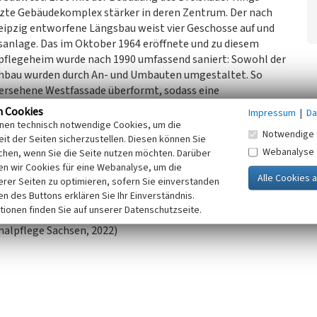
tzte Gebäudekomplex stärker in deren Zentrum. Der nach
pzig entworfene Längsbau weist vier Geschosse auf und
sanlage. Das im Oktober 1964 eröffnete und zu diesem
npflegeheim wurde nach 1990 umfassend saniert: Sowohl der
achbau wurden durch An- und Umbauten umgestaltet. So
versehene Westfassade überformt, sodass eine
ung an der südlichen Seite des Längsbaus sowie das
n Cookies
Impressum
|
Da
eugestaltung des Dachabschlusses tragen ebenfalls zu
inen technisch notwendige Cookies, um die
Notwendige 
Erscheinung bei. Wie die am Steigerweg gelegenen
it der Seiten sicherzustellen. Diesen können Sie
Webanalyse
rum zählt das Pflegeheim zur öffentlichen Infrastruktur
chen, wenn Sie die Seite nutzen möchten. Darüber
n wir Cookies für eine Webanalyse, um die
llem in den 1950er- und 1960er Jahren erweiterten Siedlung
erer Seiten zu optimieren, sofern Sie einverstanden
ie Braunkohlenwirtschaft verursachten Wohnraumbedarf
ken des Buttons erklären Sie Ihr Einverständnis.
tionen finden Sie auf unserer Datenschutzseite.
alpflege Sachsen, 2022)