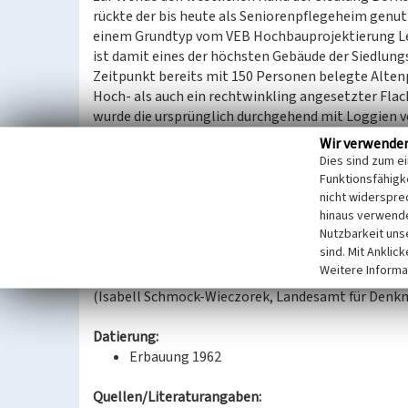
rückte der bis heute als Seniorenpflegeheim genu
einem Grundtyp vom VEB Hochbauprojektierung Lei
ist damit eines der höchsten Gebäude der Siedlung
Zeitpunkt bereits mit 150 Personen belegte Alte
Hoch- als auch ein rechtwinkling angesetzter Fl
wurde die ursprünglich durchgehend mit Loggien 
geschlossene Fensterfront entstand. Eine Erweiter
Wir verwende
Einfügen von funktionalen Querriegeln und eine N
Dies sind zum e
einer von den Originalplänen stark abweichenden 
Funktionsfähigke
Kindertageseinrichtungen und das Versorgungszent
nicht widerspre
hinaus verwende
der seit den 1930er Jahren entwickelten und vor a
Nutzbarkeit uns
Borna-Südwest, deren Entstehen auf dem durch d
sind. Mit Anklic
basiert.
Weitere Informa
(Isabell Schmock-Wieczorek, Landesamt für Denkm
Datierung:
Erbauung 1962
Quellen/Literaturangaben: