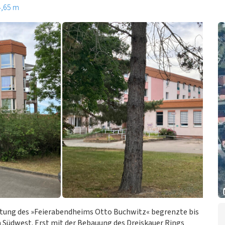
4,65 m
htung des »Feierabendheims Otto Buchwitz« begrenzte bis
 Südwest. Erst mit der Bebauung des Dreiskauer Rings