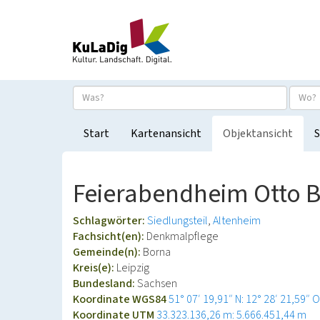
Start
Kartenansicht
Objektansicht
S
Feierabendheim Otto B
Schlagwörter:
Siedlungsteil
Altenheim
Fachsicht(en):
Denkmalpflege
Gemeinde(n):
Borna
Kreis(e):
Leipzig
Bundesland:
Sachsen
Koordinate WGS84
51° 07′ 19,91″ N: 12° 28′ 21,59″ O
Koordinate UTM
33.323.136,26 m: 5.666.451,44 m