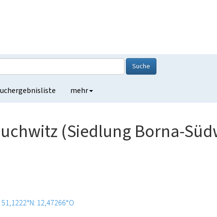
Suche
uchergebnisliste
mehr
uchwitz (Siedlung Borna-Süd
51,1222°N: 12,47266°O