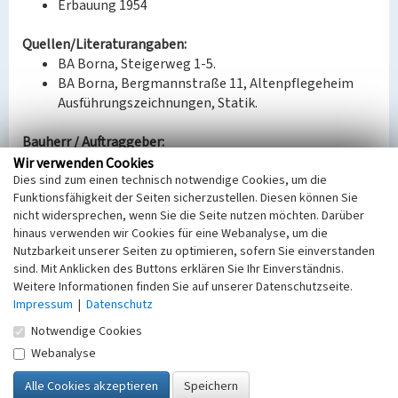
Erbauung 1954
Quellen/Literaturangaben:
BA Borna, Steigerweg 1-5.
BA Borna, Bergmannstraße 11, Altenpflegeheim
Ausführungszeichnungen, Statik.
Bauherr / Auftraggeber:
Bauherr: VEB Braunkohlenwerk Borna
Wir verwenden Cookies
Dies sind zum einen technisch notwendige Cookies, um die
(Investträger)
Funktionsfähigkeit der Seiten sicherzustellen. Diesen können Sie
Entwurf: Entwurfsbüro für Hochbau Leipzig
nicht widersprechen, wenn Sie die Seite nutzen möchten. Darüber
hinaus verwenden wir Cookies für eine Webanalyse, um die
BKM-Nummer:
30500089
Nutzbarkeit unserer Seiten zu optimieren, sofern Sie einverstanden
sind. Mit Anklicken des Buttons erklären Sie Ihr Einverständnis.
Weitere Informationen finden Sie auf unserer Datenschutzseite.
Steigerweg (Siedlung Borna-Südwest)
Impressum
|
Datenschutz
Schlagwörter
Notwendige Cookies
Siedlungsteil
Mehrfamilienhaus
Webanalyse
Ort
Borna