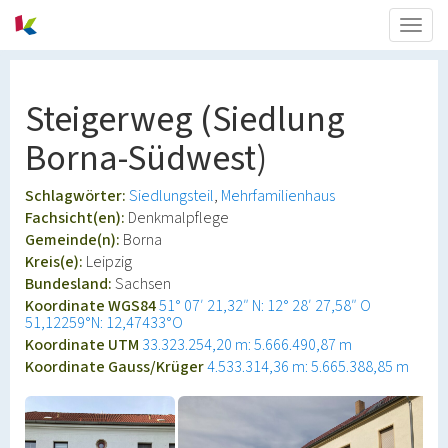
Togg
navig
Steigerweg (Siedlung
Borna-Südwest)
Schlagwörter:
Siedlungsteil
Mehrfamilienhaus
Fachsicht(en):
Denkmalpflege
Gemeinde(n):
Borna
Kreis(e):
Leipzig
Bundesland:
Sachsen
Koordinate WGS84
51° 07′ 21,32″ N: 12° 28′ 27,58″ O
51,12259°N: 12,47433°O
Koordinate UTM
33.323.254,20 m: 5.666.490,87 m
Koordinate Gauss/Krüger
4.533.314,36 m: 5.665.388,85 m