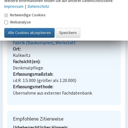
Weitere Informationen finden Sie auf unserer Datenschutzseite.
Impressum
|
Datenschutz
BKM-Nummer:
30500048
Notwendige Cookies
Webanalyse
Werkstatt (Braunkohlenwerk Kulkwitz)
Schlagwörter
Fabrik (Baukomplex)
Werkstatt
Ort
Kulkwitz
Fachsicht(en)
Denkmalpflege
Erfassungsmaßstab
i.d.R. 1:5.000 (größer als 1:20.000)
Erfassungsmethode
Übernahme aus externer Fachdatenbank
Empfohlene Zitierweise
Urheberrechtlicher Hinweis