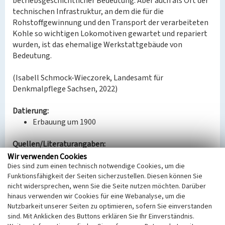
betriebsgeschichtlicher Bedeutung. Aber auch als Ort der
technischen Infrastruktur, an dem die für die
Rohstoffgewinnung und den Transport der verarbeiteten
Kohle so wichtigen Lokomotiven gewartet und repariert
wurden, ist das ehemalige Werkstattgebäude von
Bedeutung.
(Isabell Schmock-Wieczorek, Landesamt für
Denkmalpflege Sachsen, 2022)
Datierung:
Erbauung um 1900
Quellen/Literaturangaben:
Luftbildaufnahme von 1998 (DOP Sachsenatlas
Wir verwenden Cookies
1995-2000).
Dies sind zum einen technisch notwendige Cookies, um die
Funktionsfähigkeit der Seiten sicherzustellen. Diesen können Sie
GeoSN, dl-de/by-2-0: Historische DOP Sachsen 1995-
nicht widersprechen, wenn Sie die Seite nutzen möchten. Darüber
2004; 2022.
hinaus verwenden wir Cookies für eine Webanalyse, um die
Nutzbarkeit unserer Seiten zu optimieren, sofern Sie einverstanden
Bauherr / Auftraggeber:
sind. Mit Anklicken des Buttons erklären Sie Ihr Einverständnis.
Bauherr: Leipziger Braunkohlenwerke AG