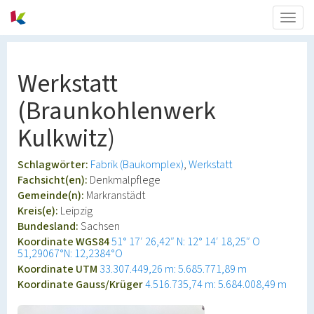
Togg
navig
Werkstatt
(Braunkohlenwerk
Kulkwitz)
Schlagwörter:
Fabrik (Baukomplex)
Werkstatt
Fachsicht(en):
Denkmalpflege
Gemeinde(n):
Markranstädt
Kreis(e):
Leipzig
Bundesland:
Sachsen
Koordinate WGS84
51° 17′ 26,42″ N: 12° 14′ 18,25″ O
51,29067°N: 12,2384°O
Koordinate UTM
33.307.449,26 m: 5.685.771,89 m
Koordinate Gauss/Krüger
4.516.735,74 m: 5.684.008,49 m