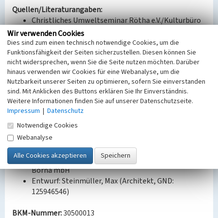
Quellen/Literaturangaben:
Christliches Umweltseminar Rötha e.V./Kulturbüro
im Werk Espenhain (Hg.): Glück auf, Witznitz!
Wir verwenden Cookies
Südraum Journal 10. Leipzig 1999, S. 37-40.
Dies sind zum einen technisch notwendige Cookies, um die
Förderverein des Museums der Stadt Borna e. V. (Hg.):
Funktionsfähigkeit der Seiten sicherzustellen. Diesen können Sie
nicht widersprechen, wenn Sie die Seite nutzen möchten. Darüber
Von Abtei bis Zwiebelhaus. Ein Lexikon zur
hinaus verwenden wir Cookies für eine Webanalyse, um die
Geschichte der Stadt Borna. Borna 2001, S. 164 f.,
Nutzbarkeit unserer Seiten zu optimieren, sofern Sie einverstanden
241, 289.
sind. Mit Anklicken des Buttons erklären Sie Ihr Einverständnis.
Bauaktenarchiv Borna, Seumestr. 2-8.
Weitere Informationen finden Sie auf unserer Datenschutzseite.
Bauaktenarchiv Borna, Tummelwitzer Str. 2-22.
Impressum
|
Datenschutz
Notwendige Cookies
Bauherr / Auftraggeber:
Webanalyse
Eigentümer: Deutsche Erdöl AG (DEA) (GND:
1075343917)
Bauherr: Gemeinnützige Wohnungsbaugesllschaft
Borna mbH
Entwurf: Steinmüller, Max (Architekt, GND:
125946546)
BKM-Nummer:
30500013