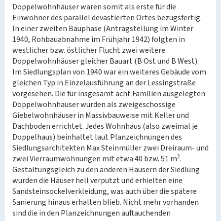
Doppelwohnhäuser waren somit als erste für die
Einwohner des parallel devastierten Ortes bezugsfertig.
In einer zweiten Bauphase (Antragstellung im Winter
1940, Rohbauabnahme im Frühjahr 1942) folgten in
westlicher bzw. östlicher Flucht zwei weitere
Doppelwohnhäuser gleicher Bauart (B Ost und B West).
Im Siedlungsplan von 1940 war ein weiteres Gebäude vom
gleichen Typ in Einzelausführung an der Lessingstraße
vorgesehen. Die für insgesamt acht Familien ausgelegten
Doppelwohnhäuser wurden als zweigeschossige
Giebelwohnhäuser in Massivbauweise mit Keller und
Dachboden errichtet. Jedes Wohnhaus (also zweimal je
Doppelhaus) beinhaltet laut Planzeichnungen des
Siedlungsarchitekten Max Steinmüller zwei Dreiraum- und
2
zwei Vierraumwohnungen mit etwa 40 bzw. 51 m
.
Gestaltungsgleich zu den anderen Häusern der Siedlung
wurden die Häuser hell verputzt und erhielten eine
Sandsteinsockelverkleidung, was auch über die spätere
Sanierung hinaus erhalten blieb. Nicht mehr vorhanden
sind die in den Planzeichnungen auftauchenden