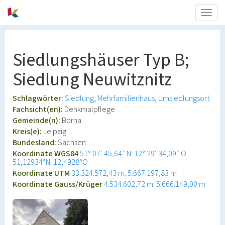
Togg
navig
Siedlungshäuser Typ B;
Siedlung Neuwitznitz
Schlagwörter:
Siedlung
Mehrfamilienhaus
Umsiedlungsort
Fachsicht(en):
Denkmalpflege
Gemeinde(n):
Borna
Kreis(e):
Leipzig
Bundesland:
Sachsen
Koordinate WGS84
51° 07′ 45,64″ N: 12° 29′ 34,09″ O
51,12934°N: 12,4928°O
Koordinate UTM
33.324.572,43 m: 5.667.197,83 m
Koordinate Gauss/Krüger
4.534.602,72 m: 5.666.149,00 m