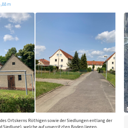
4,88 m
des Ortskerns Röthigen sowie der Siedlungen entlang der
d Siedlung), welche auf unverritzten Boden liegen,