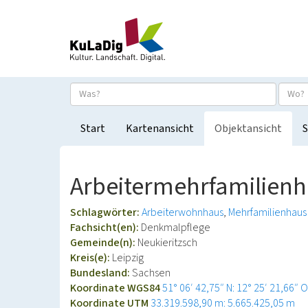
Start
Kartenansicht
Objektansicht
S
Arbeitermehrfamilienh
Schlagwörter:
Arbeiterwohnhaus
Mehrfamilienhaus
Fachsicht(en):
Denkmalpflege
Gemeinde(n):
Neukieritzsch
Kreis(e):
Leipzig
Bundesland:
Sachsen
Koordinate WGS84
51° 06′ 42,75″ N: 12° 25′ 21,66″ O
Koordinate UTM
33.319.598,90 m: 5.665.425,05 m