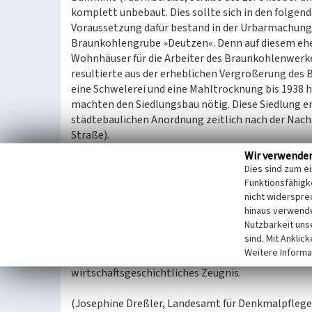
komplett unbebaut. Dies sollte sich in den folge
Voraussetzung dafür bestand in der Urbarmachung 
Braunkohlengrube »Deutzen«. Denn auf diesem eh
Wohnhäuser für die Arbeiter des Braunkohlenwerk
resultierte aus der erheblichen Vergrößerung des 
eine Schwelerei und eine Mahltrocknung bis 1938 
machten den Siedlungsbau nötig. Diese Siedlung e
städtebaulichen Anordnung zeitlich nach der Nach
Straße).
Die Arbeitersiedlung füllte den Raum zwischen den
Wir verwende
Schillerstraße. Sie besteht aus einem nördlichen 
Dies sind zum e
einer Stichstraße sowie einem südlichen entlang d
Funktionsfähigke
symmetrische Anordnung im Süden nicht mehr vorh
nicht widerspre
hinaus verwende
zweigeschossige Satteldachbauten mit einem unve
Nutzbarkeit uns
betonter Eingangsachse, wie es ähnlich in der Stra
sind. Mit Anklic
wurde. Im nördlichen Teil sind zudem die rücklie
Weitere Informa
Satteldach erhalten. Es handelt sich bei den eins
wirtschaftsgeschichtliches Zeugnis.
(Josephine Dreßler, Landesamt für Denkmalpflege