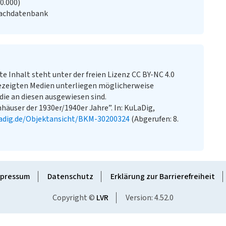
20.000)
Fachdatenbank
te Inhalt steht unter der freien Lizenz CC BY-NC 4.0
ezeigten Medien unterliegen möglicherweise
ie an diesen ausgewiesen sind.
äuser der 1930er/1940er Jahre”. In: KuLaDig,
adig.de/Objektansicht/BKM-30200324
(Abgerufen: 8.
pressum
Datenschutz
Erklärung zur Barrierefreiheit
Copyright ©
LVR
Version: 4.52.0