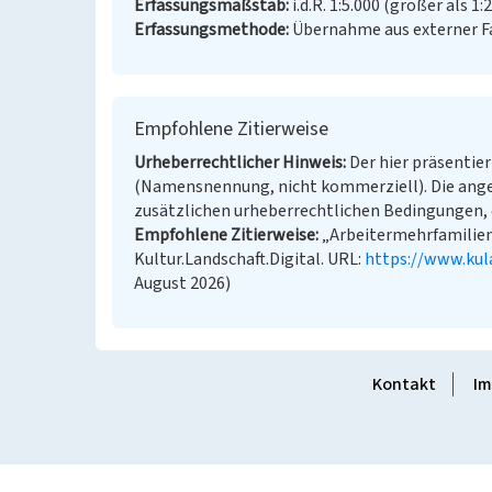
Erfassungsmaßstab
i.d.R. 1:5.000 (größer als 1:
Erfassungsmethode
Übernahme aus externer 
Empfohlene Zitierweise
Urheberrechtlicher Hinweis
Der hier präsentier
(Namensnennung, nicht kommerziell). Die ang
zusätzlichen urheberrechtlichen Bedingungen, d
Empfohlene Zitierweise
„Arbeitermehrfamilienh
Kultur.Landschaft.Digital. URL:
https://www.kul
August 2026)
Kontakt
Im