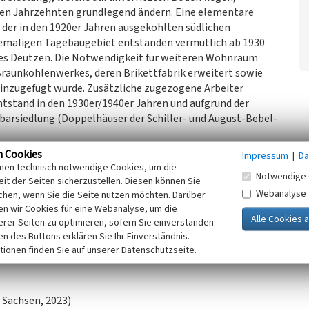
nden Jahrzehnten grundlegend ändern. Eine elementare
der in den 1920er Jahren ausgekohlten südlichen
emaligen Tagebaugebiet entstanden vermutlich ab 1930
es Deutzen. Die Notwendigkeit für weiteren Wohnraum
Braunkohlenwerkes, deren Brikettfabrik erweitert sowie
hinzugefügt wurde. Zusätzliche zugezogene Arbeiter
ntstand in den 1930er/1940er Jahren und aufgrund der
barsiedlung (Doppelhäuser der Schiller- und August-Bebel-
 Siedlungen der Straße des 15. Oktober und der
n Cookies
Impressum
|
Da
Teil (Goethestraße) mit der Anordnung an einem Platz und
inen technisch notwendige Cookies, um die
Notwendige 
er August-Bebel-Straße. Durch zwei Gebäudeabrisse ist die
it der Seiten sicherzustellen. Diesen können Sie
Webanalyse
anden. Es handelt sich um neun erhaltene, zweispännige,
chen, wenn Sie die Seite nutzen möchten. Darüber
n wir Cookies für eine Webanalyse, um die
rputzten Klinkersockel und durch selbiges Material
erer Seiten zu optimieren, sofern Sie einverstanden
ße des 1. Juli und der Richard-Wagner-Straße gestaltet
ken des Buttons erklären Sie Ihr Einverständnis.
genden, authentischen, eingeschossigen Nebengebäude mit
tionen finden Sie auf unserer Datenschutzseite.
tigen Arbeiterwohnhäusern um ein sozial- und
 Sachsen, 2023)