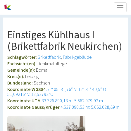
Togg
navig
Einstiges Kühlhaus I
(Brikettfabrik Neukirchen)
Schlagwörter:
Brikettfabrik
Fabrikgebäude
Fachsicht(en):
Denkmalpflege
Gemeinde(n):
Borna
Kreis(e):
Leipzig
Bundesland:
Sachsen
Koordinate WGS84
51° 05′ 31,76″ N: 12° 31′ 40,5″ O
51,09216°N: 12,52792°O
Koordinate UTM
33.326.890,13 m: 5.662.979,92 m
Koordinate Gauss/Krüger
4.537.090,53 m: 5.662.028,89 m