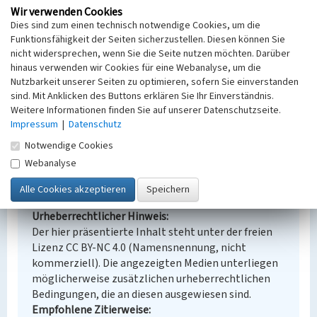
Brikettfabrik
Fabrikgebäude
Wir verwenden Cookies
Ort
Dies sind zum einen technisch notwendige Cookies, um die
Neukirchen
Funktionsfähigkeit der Seiten sicherzustellen. Diesen können Sie
Fachsicht(en)
nicht widersprechen, wenn Sie die Seite nutzen möchten. Darüber
hinaus verwenden wir Cookies für eine Webanalyse, um die
Denkmalpflege
Nutzbarkeit unserer Seiten zu optimieren, sofern Sie einverstanden
Erfassungsmaßstab
sind. Mit Anklicken des Buttons erklären Sie Ihr Einverständnis.
i.d.R. 1:5.000 (größer als 1:20.000)
Weitere Informationen finden Sie auf unserer Datenschutzseite.
Erfassungsmethode
Impressum
|
Datenschutz
Übernahme aus externer Fachdatenbank
Notwendige Cookies
Webanalyse
Empfohlene Zitierweise
Urheberrechtlicher Hinweis
Der hier präsentierte Inhalt steht unter der freien
Lizenz CC BY-NC 4.0 (Namensnennung, nicht
kommerziell). Die angezeigten Medien unterliegen
möglicherweise zusätzlichen urheberrechtlichen
Bedingungen, die an diesen ausgewiesen sind.
Empfohlene Zitierweise