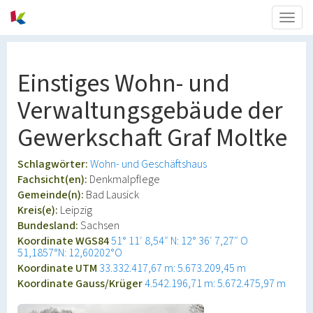
Togg
navig
Einstiges Wohn- und
Verwaltungsgebäude der
Gewerkschaft Graf Moltke
Schlagwörter:
Wohn- und Geschäftshaus
Fachsicht(en):
Denkmalpflege
Gemeinde(n):
Bad Lausick
Kreis(e):
Leipzig
Bundesland:
Sachsen
Koordinate WGS84
51° 11′ 8,54″ N: 12° 36′ 7,27″ O
51,1857°N: 12,60202°O
Koordinate UTM
33.332.417,67 m: 5.673.209,45 m
Koordinate Gauss/Krüger
4.542.196,71 m: 5.672.475,97 m