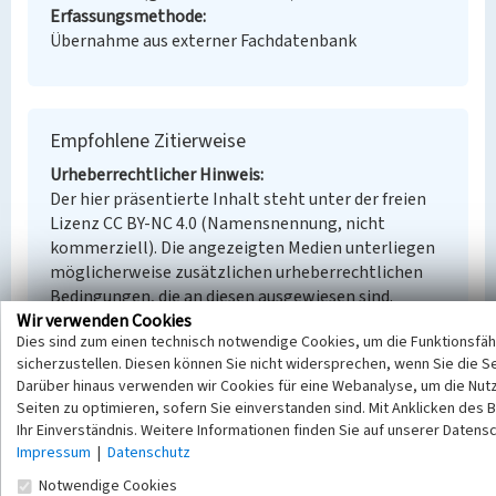
Erfassungsmethode
Übernahme aus externer Fachdatenbank
Empfohlene Zitierweise
Urheberrechtlicher Hinweis
Der hier präsentierte Inhalt steht unter der freien
Lizenz CC BY-NC 4.0 (Namensnennung, nicht
kommerziell). Die angezeigten Medien unterliegen
möglicherweise zusätzlichen urheberrechtlichen
Bedingungen, die an diesen ausgewiesen sind.
Wir verwenden Cookies
Empfohlene Zitierweise
Dies sind zum einen technisch notwendige Cookies, um die Funktionsfäh
„Einstiges Wohn- und Verwaltungsgebäude der
sicherzustellen. Diesen können Sie nicht widersprechen, wenn Sie die S
Gewerkschaft Graf Moltke”. In: KuLaDig,
Darüber hinaus verwenden wir Cookies für eine Webanalyse, um die Nut
Kultur.Landschaft.Digital. URL:
Seiten zu optimieren, sofern Sie einverstanden sind. Mit Anklicken des B
https://www.kuladig.de/Objektansicht/BKM-
Ihr Einverständnis. Weitere Informationen finden Sie auf unserer Datens
30200216
(Abgerufen: 9. August 2026)
Impressum
|
Datenschutz
Notwendige Cookies