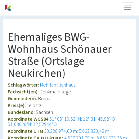
Togg
navig
Ehemaliges BWG-
Wohnhaus Schönauer
Straße (Ortslage
Neukirchen)
Schlagwörter:
Mehrfamilienhaus
Fachsicht(en):
Denkmalpflege
Gemeinde(n):
Borna
Kreis(e):
Leipzig
Bundesland:
Sachsen
Koordinate WGS84
51° 05′ 10,52″ N: 12° 31′ 45,98″ O
51,08626°N: 12,52944°O
Koordinate UTM
33.326.974,60 m: 5.662.320,42 m
Koordinate Gauss/Krüger
4.537.201,79 m: 5.661.373,35 m