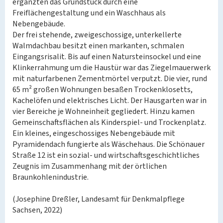
ergänzten das Grundstück durch eine
Freiflächengestaltung und ein Waschhaus als
Nebengebäude.
Der frei stehende, zweigeschossige, unterkellerte
Walmdachbau besitzt einen markanten, schmalen
Eingangsrisalit. Bis auf einen Natursteinsockel und eine
Klinkerrahmung um die Haustür war das Ziegelmauerwerk
mit naturfarbenen Zementmörtel verputzt. Die vier, rund
65 m² großen Wohnungen besaßen Trockenklosetts,
Kachelöfen und elektrisches Licht. Der Hausgarten war in
vier Bereiche je Wohneinheit gegliedert. Hinzu kamen
Gemeinschaftsflächen als Kinderspiel- und Trockenplatz.
Ein kleines, eingeschossiges Nebengebäude mit
Pyramidendach fungierte als Wäschehaus. Die Schönauer
Straße 12 ist ein sozial- und wirtschaftsgeschichtliches
Zeugnis im Zusammenhang mit der örtlichen
Braunkohlenindustrie.
(Josephine Dreßler, Landesamt für Denkmalpflege
Sachsen, 2022)