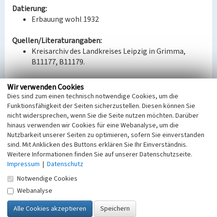
Datierung:
Erbauung wohl 1932
Quellen/Literaturangaben:
Kreisarchiv des Landkreises Leipzig in Grimma,
B11177, B11179.
BKM-Nummer:
30200193
Wir verwenden Cookies
Dies sind zum einen technisch notwendige Cookies, um die
Funktionsfähigkeit der Seiten sicherzustellen. Diesen können Sie
Ehemaliges BWG-Wohnhaus Schönauer Straße
nicht widersprechen, wenn Sie die Seite nutzen möchten. Darüber
(Ortslage Neukirchen)
hinaus verwenden wir Cookies für eine Webanalyse, um die
Nutzbarkeit unserer Seiten zu optimieren, sofern Sie einverstanden
Schlagwörter
sind. Mit Anklicken des Buttons erklären Sie Ihr Einverständnis.
Mehrfamilienhaus
Weitere Informationen finden Sie auf unserer Datenschutzseite.
Ort
Impressum
|
Datenschutz
Neukirchen
Notwendige Cookies
Fachsicht(en)
Denkmalpflege
Webanalyse
Erfassungsmaßstab
i.d.R. 1:5.000 (größer als 1:20.000)