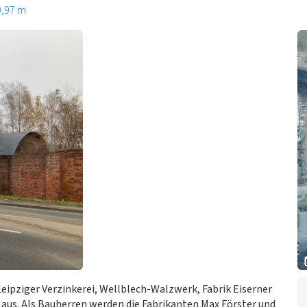
0,97 m
eipziger Verzinkerei, Wellblech-Walzwerk, Fabrik Eiserner
us. Als Bauherren werden die Fabrikanten Max Förster und