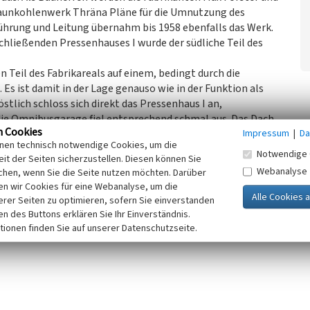
Braunkohlenwerk Thräna Pläne für die Umnutzung des
ührung und Leitung übernahm bis 1958 ebenfalls das Werk.
chließenden Pressenhauses I wurde der südliche Teil des
n Teil des Fabrikareals auf einem, bedingt durch die
Es ist damit in der Lage genauso wie in der Funktion als
tlich schloss sich direkt das Pressenhaus I an,
r die Omnibusgarage fiel entsprechend schmal aus. Das Dach
n Cookies
Impressum
|
Da
us Wellblech charakterisiert. Ursprünglich waren es vier.
inen technisch notwendige Cookies, um die
 für die Belichtung und gestalterische Qualität des nach
Notwendige 
it der Seiten sicherzustellen. Diesen können Sie
en ist trotz seiner nur untergeordneten Rolle in der
Webanalyse
chen, wenn Sie die Seite nutzen möchten. Darüber
en seltenes Beispiel erhalten. Er besitzt künstlerische und
n wir Cookies für eine Webanalyse, um die
iche Bedeutung.
erer Seiten zu optimieren, sofern Sie einverstanden
ken des Buttons erklären Sie Ihr Einverständnis.
 Sachsen, 2023)
tionen finden Sie auf unserer Datenschutzseite.