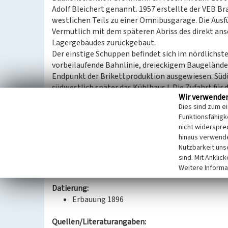
Adolf Bleichert genannt. 1957 erstellte der VEB 
westlichen Teils zu einer Omnibusgarage. Die Ausf
Vermutlich mit dem späteren Abriss des direkt ans
Lagergebäudes zurückgebaut.
Der einstige Schuppen befindet sich im nördlichste
vorbeilaufende Bahnlinie, dreieckigem Baugelände. 
Endpunkt der Brikettproduktion ausgewiesen. Südös
südwestlich später das Kühlhaus I. Die Zufahrt fü
Wir verwende
des roten Klinkerbaus wird durch drei Rundtonnen a
Dies sind zum e
Rundbogige Fenster in verschiedenen Größen sorgen
Funktionsfähigke
Süden offenen Baukörpers. Der Brikettstapelschupp
nicht widerspre
Brikettproduktion als ein sehr frühes und inzwisch
hinaus verwende
überregionale wirtschafts- und technikgeschichtl
Nutzbarkeit uns
sind. Mit Anklic
(Josephine Dreßler, Landesamt für Denkmalpflege
Weitere Informa
Datierung:
Erbauung 1896
Quellen/Literaturangaben: