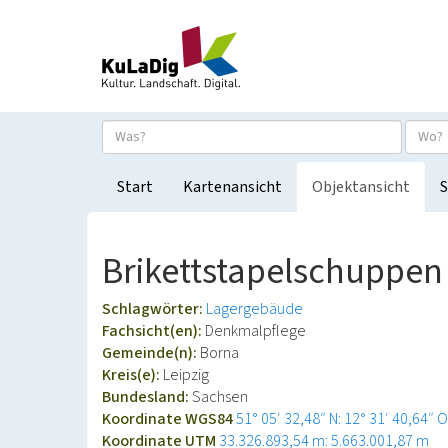
Start
Kartenansicht
Objektansicht
S
Brikettstapelschuppen 
Schlagwörter:
Lagergebäude
Fachsicht(en):
Denkmalpflege
Gemeinde(n):
Borna
Kreis(e):
Leipzig
Bundesland:
Sachsen
Koordinate WGS84
51° 05′ 32,48″ N: 12° 31′ 40,64″ O
Koordinate UTM
33.326.893,54 m: 5.663.001,87 m