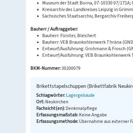
Museum der Stadt Borna, 07-10330 07/171A; 
Kreisarchiv des Landkreises Leipzig in Grimm
Sächsisches Staatsarchiv, Bergarchiv Freiberg
Bauherr / Auftraggeber:
Bauherr: Förster, Bleichert
Bauherr: VEB Braunkohlenwerk Thräna (GND:
Entwurf/Ausführung: Grohmann & Frosch (GN
Entwurf/Ausführung: VEB Braunkohlenwerk 
BKM-Nummer:
30200079
Brikettstapelschuppen (Brikettfabrik Neuki
Schlagwörter
Lagergebäude
Ort
Neukirchen
Fachsicht(en)
Denkmalpflege
Erfassungsmaßstab
Keine Angabe
Erfassungsmethode
Übernahme aus externer 