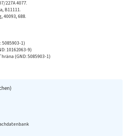
07/227A 4077.
a, B11111.
, 40093, 688.
 5085903-1)
D: 10162063-9)
Thräna (GND: 5085903-1)
rchen)
Fachdatenbank