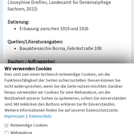
(Josephine Dreßler, Landesamt für Denkmalpflege
Sachsen, 2022)
Datierung:
Erbauung zwischen 1910 und 1926
Quellen/Literaturangaben:
Bauaktenarchiv Borna, Fabrikstraße 108.
Bauherr / Auftraggeber:
Bauherr: Braunkohlenwerk Borna (GND: 2075013-4)
Wir verwenden Cookies
Dies sind zum einen technisch notwendige Cookies, um die
Funktionsfähigkeit der Seiten sicherzustellen. Diesen können Sie
BKM-Nummer:
30200060
nicht widersprechen, wenn Sie die Seite nutzen möchten. Darüber
hinaus verwenden wir Cookies für eine Webanalyse, um die
Nutzbarkeit unserer Seiten zu optimieren, sofern Sie einverstanden
Ehemalige Abraumwerkstätten, ehemaliger
sind. Mit Anklicken des Buttons erklären Sie Ihr Einverständnis.
Werkskindergarten (Braunkohlenwerk Borna)
Weitere Informationen finden Sie auf unserer Datenschutzseite.
Schlagwörter
Impressum
|
Datenschutz
Tagesanlage
Werkstatt
Kindergarten (Institution)
Notwendige Cookies
Ort
Webanalyse