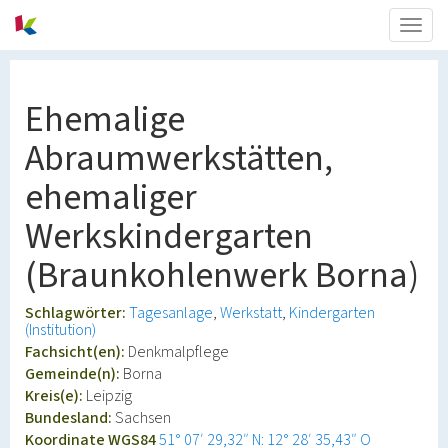
Togg
navig
Ehemalige
Abraumwerkstätten,
ehemaliger
Werkskindergarten
(Braunkohlenwerk Borna)
Schlagwörter:
Tagesanlage
Werkstatt
Kindergarten
(Institution)
Fachsicht(en):
Denkmalpflege
Gemeinde(n):
Borna
Kreis(e):
Leipzig
Bundesland:
Sachsen
Koordinate WGS84
51° 07′ 29,32″ N: 12° 28′ 35,43″ O