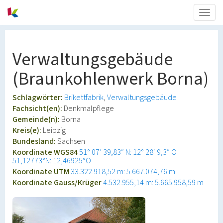
Togg
navig
Verwaltungsgebäude
(Braunkohlenwerk Borna)
Schlagwörter:
Brikettfabrik
Verwaltungsgebäude
Fachsicht(en):
Denkmalpflege
Gemeinde(n):
Borna
Kreis(e):
Leipzig
Bundesland:
Sachsen
Koordinate WGS84
51° 07′ 39,83″ N: 12° 28′ 9,3″ O
51,12773°N: 12,46925°O
Koordinate UTM
33.322.918,52 m: 5.667.074,76 m
Koordinate Gauss/Krüger
4.532.955,14 m: 5.665.958,59 m