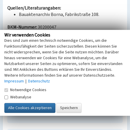
Quellen/Literaturangaben:
Bauaktenarchiv Borna, Fabrikstraße 108.
BKM-Nummer:
30200047
Wir verwenden Cookies
Dies sind zum einen technisch notwendige Cookies, um die
Verwaltungsgebäude (Braunkohlenwerk Borna)
Funktionsfähigkeit der Seiten sicherzustellen. Diesen können Sie
nicht widersprechen, wenn Sie die Seite nutzen möchten. Darüber
Schlagwörter
hinaus verwenden wir Cookies für eine Webanalyse, um die
Brikettfabrik
Verwaltungsgebäude
Nutzbarkeit unserer Seiten zu optimieren, sofern Sie einverstanden
Ort
sind. Mit Anklicken des Buttons erklären Sie Ihr Einverständnis.
Borna
Weitere Informationen finden Sie auf unserer Datenschutzseite.
Fachsicht(en)
Impressum
|
Datenschutz
Denkmalpflege
Notwendige Cookies
Erfassungsmaßstab
Webanalyse
Keine Angabe
Erfassungsmethode
Übernahme aus externer Fachdatenbank