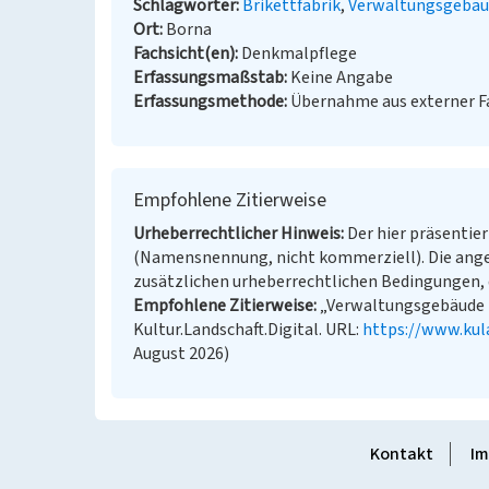
Schlagwörter
Brikettfabrik
Verwaltungsgebäu
Ort
Borna
Fachsicht(en)
Denkmalpflege
Erfassungsmaßstab
Keine Angabe
Erfassungsmethode
Übernahme aus externer 
Empfohlene Zitierweise
Urheberrechtlicher Hinweis
Der hier präsentier
(Namensnennung, nicht kommerziell). Die ang
zusätzlichen urheberrechtlichen Bedingungen, d
Empfohlene Zitierweise
„Verwaltungsgebäude (B
Kultur.Landschaft.Digital. URL:
https://www.kul
August 2026)
Kontakt
Im