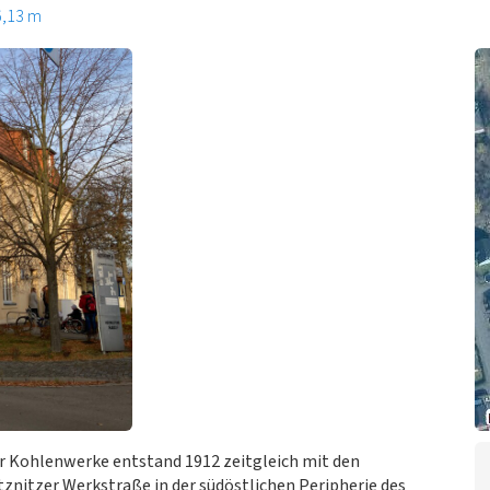
6,13 m
 Kohlenwerke entstand 1912 zeitgleich mit den
tznitzer Werkstraße in der südöstlichen Peripherie des