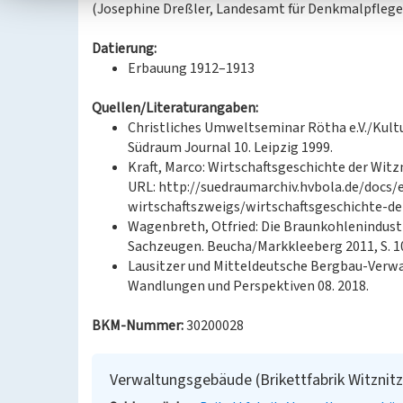
(Josephine Dreßler, Landesamt für Denkmalpflege
Datierung:
Erbauung 1912–1913
Quellen/Literaturangaben:
Christliches Umweltseminar Rötha e.V./Kultu
Südraum Journal 10. Leipzig 1999.
Kraft, Marco: Wirtschaftsgeschichte der Witz
URL: http://suedraumarchiv.hvbola.de/docs/
wirtschaftszweigs/wirtschaftsgeschichte-de
Wagenbreth, Otfried: Die Braunkohlenindustr
Sachzeugen. Beucha/Markkleeberg 2011, S. 100
Lausitzer und Mitteldeutsche Bergbau-Verwa
Wandlungen und Perspektiven 08. 2018.
BKM-Nummer:
30200028
Verwaltungsgebäude (Brikettfabrik Witznitz