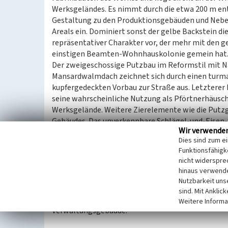
Werksgeländes. Es nimmt durch die etwa 200 m entf
Gestaltung zu den Produktionsgebäuden und Neben
Areals ein. Dominiert sonst der gelbe Backstein die
repräsentativer Charakter vor, der mehr mit den
einstigen Beamten-Wohnhauskolonie gemein hat
Der zweigeschossige Putzbau im Reformstil mit 
Mansardwalmdach zeichnet sich durch einen turmar
kupfergedeckten Vorbau zur Straße aus. Letzterer
seine wahrscheinliche Nutzung als Pförtnerhäusch
Werksgelände. Weitere Zierelemente wie die Putz
Gebäudes. Das unverkennbare Schlägel-und-Eisen-S
Wir verwende
bergmännischen Hintergrund.
Dies sind zum e
Mit dem Ende des Werkbetriebes zu Beginn der 199
Funktionsfähigke
obsolet. Durch die Umnutzung für Bildunsgzwecke 
nicht widerspre
Zusammen mit weiteren überlieferten Gebäuden der
hinaus verwende
herausragendes Zeugnis der Braunkohlenindustrie 
Nutzbarkeit uns
die primären Produktionsstätten bezeugt, sondern 
sind. Mit Anklic
die solch ein großes Industrieunternehmen benötigt
Weitere Informa
Verwaltungsgebäude.