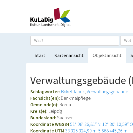
Start
Kartenansicht
Objektansicht
S
Verwaltungsgebäude (Br
Schlagwörter:
Brikettfabrik
Verwaltungsgebäude
Fachsicht(en):
Denkmalpflege
Gemeinde(n):
Borna
Kreis(e):
Leipzig
Bundesland:
Sachsen
Koordinate WGS84
51° 08′ 26,81″ N: 12° 30′ 10,59″ O
Koordinate UTM
33.325.324,99 m: 5.668.445,26 m