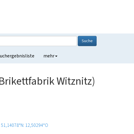
Suche
uchergebnisliste
mehr
ikettfabrik Witznitz)
51,14078°N: 12,50294°O