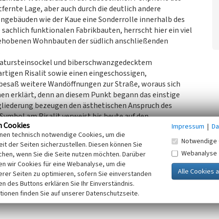
ernte Lage, aber auch durch die deutlich andere
gebäuden wie der Kaue eine Sonderrolle innerhalb des
 sachlich funktionalen Fabrikbauten, herrscht hier ein viel
 gehobenen Wohnbauten der südlich anschließenden
.
Natursteinsockel und biberschwanzgedecktem
tigen Risalit sowie einen eingeschossigen,
 besaß weitere Wandöffnungen zur Straße, woraus sich
en erklärt, denn an diesem Punkt begann das einstige
gliederung bezeugen den ästhetischen Anspruch des
ymbol am Risalit verweist bis heute auf den
n Cookies
Impressum
|
Da
inen technisch notwendige Cookies, um die
0er Jahre wurde die verwalterische Nutzung im Objekt
Notwendige 
it der Seiten sicherzustellen. Diesen können Sie
seit den 1990er Jahren konnte es erhalten werden.
Webanalyse
chen, wenn Sie die Seite nutzen möchten. Darüber
 ehemaligen Brikettfabrik Witznitz stellt es ein
n wir Cookies für eine Webanalyse, um die
dar. Es ist in diesem Zusammenhang besonders, da es nicht
erer Seiten zu optimieren, sofern Sie einverstanden
auch auf die vielen weiteren baulichen Anlagen abstellt,
ken des Buttons erklären Sie Ihr Einverständnis.
e – von der vielfältigen Infrastruktur bis hin zum
tionen finden Sie auf unserer Datenschutzseite.