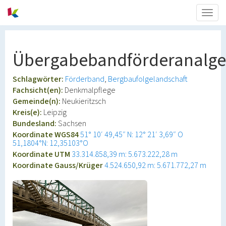
Togg
navig
Übergabebandförderanalge
Schlagwörter:
Förderband
Bergbaufolgelandschaft
Fachsicht(en):
Denkmalpflege
Gemeinde(n):
Neukieritzsch
Kreis(e):
Leipzig
Bundesland:
Sachsen
Koordinate WGS84
51° 10′ 49,45″ N: 12° 21′ 3,69″ O
51,1804°N: 12,35103°O
Koordinate UTM
33.314.858,39 m: 5.673.222,28 m
Koordinate Gauss/Krüger
4.524.650,92 m: 5.671.772,27 m