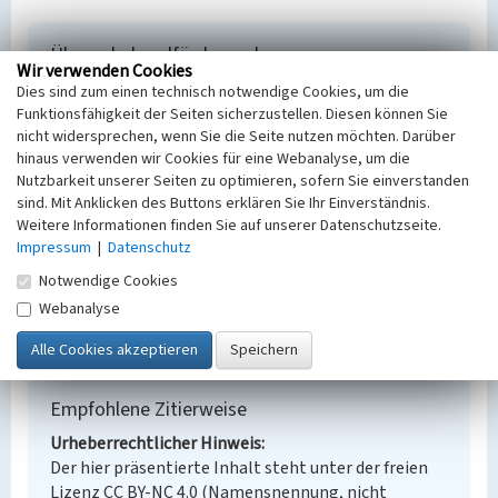
Übergabebandförderanalge
Wir verwenden Cookies
Schlagwörter
Dies sind zum einen technisch notwendige Cookies, um die
Förderband
Bergbaufolgelandschaft
Funktionsfähigkeit der Seiten sicherzustellen. Diesen können Sie
nicht widersprechen, wenn Sie die Seite nutzen möchten. Darüber
Ort
hinaus verwenden wir Cookies für eine Webanalyse, um die
Lippendorf
Nutzbarkeit unserer Seiten zu optimieren, sofern Sie einverstanden
Fachsicht(en)
sind. Mit Anklicken des Buttons erklären Sie Ihr Einverständnis.
Denkmalpflege
Weitere Informationen finden Sie auf unserer Datenschutzseite.
Erfassungsmaßstab
Impressum
|
Datenschutz
Keine Angabe
Notwendige Cookies
Erfassungsmethode
Übernahme aus externer Fachdatenbank
Webanalyse
Empfohlene Zitierweise
Urheberrechtlicher Hinweis
Der hier präsentierte Inhalt steht unter der freien
Lizenz CC BY-NC 4.0 (Namensnennung, nicht